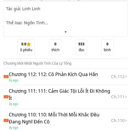
Tác giả: Linh Linh

Thể loại: Ngôn Tình

Giới thiệu:

0.0
0
933
0
0
phiếu
thích
đọc
bình
Là tình nhân bí mật của Quý Tư Hàn, Thư Vãn theo hắn 
năm năm. Cô cho rằng chỉ cần ngoan ngoãn thuận theo là 
Chương Mới Nhất
Người Tình Của Lý Tổng
có thể lấy được lòng

của hắn, nhưng không ngờ cuối cùng cũng bị vứt bỏ. Từ 
Chương 112: 112: Cô Phản Kích Qua Hắn
Ch.
112
trước đến nay cô luôn dịu dàng, không ầm ĩ không náo 
3y ago
loạn, thậm chí không

Chương 111: 111: Cảm Giác Tội Lỗi Ít Đi Không
dùng của hắn một phân tiền, cứ như vậy rời khỏi thế giới 
Ch.
111
Ít
của hắn. Nhưng mà... khi cô muốn gả cho người khác, hắn 
3y ago
bỗng nhiên giống

như......
Chương 110: 110: Mỗi Thời Mỗi Khắc Đều
Ch.
110
Đang Nghĩ Đến Cô
3y ago