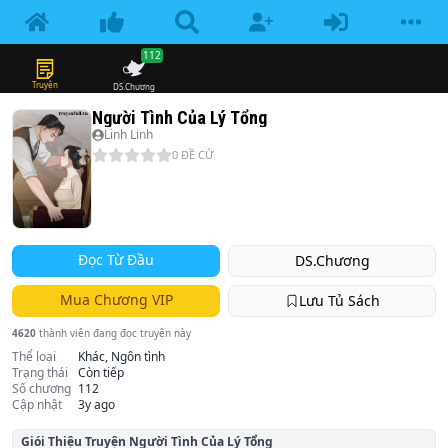
112
Truyện
DS.Chương
Người Tình Của Lý Tổng
Linh Linh
0
ĐỀ CỬ
Đọc Từ Đầu
DS.Chương
Mua Chương VIP
Lưu Tủ Sách
4620
thành viên đang đọc truyện này
Thể loại
Khác, Ngôn tình
Trạng thái
Còn tiếp
Số chương
112
Cập nhật
3y ago
Giói Thiệu Truyện
Người Tình Của Lý Tổng