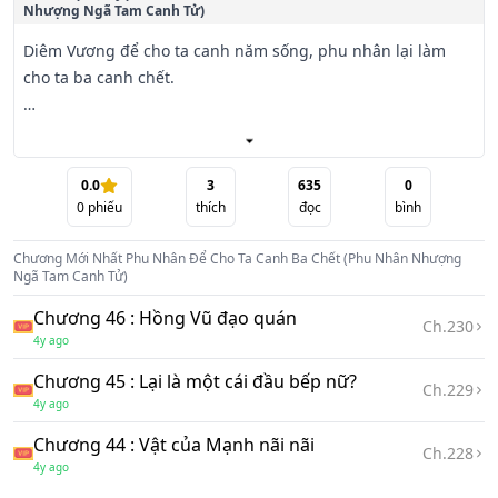
Nhượng Ngã Tam Canh Tử)
Diêm Vương để cho ta canh năm sống, phu nhân lại làm 
cho ta ba canh chết.

Thiên Vũ sáu năm, nửa đêm canh ba lúc, bầu trời bỗng 
nhiên rơi ra một trận mưa đỏ, từ đây thế giới này trở nên 
quỷ dị. . . 】

0.0
3
635
0
0
phiếu
thích
đọc
bình
( rau giá xuất phẩm, tất nhiên thuộc tinh phẩm! )

Chương Mới Nhất
Phu Nhân Để Cho Ta Canh Ba Chết (Phu Nhân Nhượng
Ngã Tam Canh Tử)
Chương 46 : Hồng Vũ đạo quán
Ch.
230
4y ago
Chương 45 : Lại là một cái đầu bếp nữ?
Ch.
229
4y ago
Chương 44 : Vật của Mạnh nãi nãi
Ch.
228
4y ago