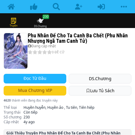
230
Truyện
DS.Chương
Phu Nhân Để Cho Ta Canh Ba Chết (Phu Nhân
Nhượng Ngã Tam Canh Tử)
Đang cập nhật
0
ĐỀ CỬ
Đọc Từ Đầu
DS.Chương
Mua Chương VIP
Lưu Tủ Sách
4620
thành viên đang đọc truyện này
Thể loại
Huyền huyễn, Huyền ảo , Tu tiên, Tiên hiệp
Trạng thái
Còn tiếp
Số chương
230
Cập nhật
4y ago
Giói Thiệu Truyện
Phu Nhân Để Cho Ta Canh Ba Chết (Phu Nhân