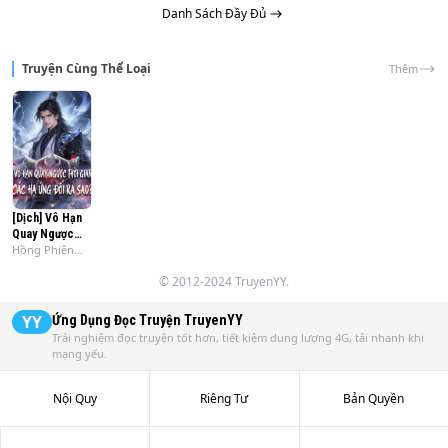
Danh Sách Đầy Đủ
Truyện Cùng Thể Loại
Thêm
[Dịch] Vô Hạn
Quay Ngược
Hồng Phiên
Thời Gian, Các
Thự Hảo Cật
Hạ Ứng Đối Ra
© 2012-2024 TruyenYY.
Sao?
YY
Ứng Dụng Đọc Truyện
TruyenYY
Trải nghiệm đọc truyện tốt hơn, tiết kiệm dung lượng 4G, tải nhanh khi
mạng yếu.
Nội Quy
Riêng Tư
Bản Quyền