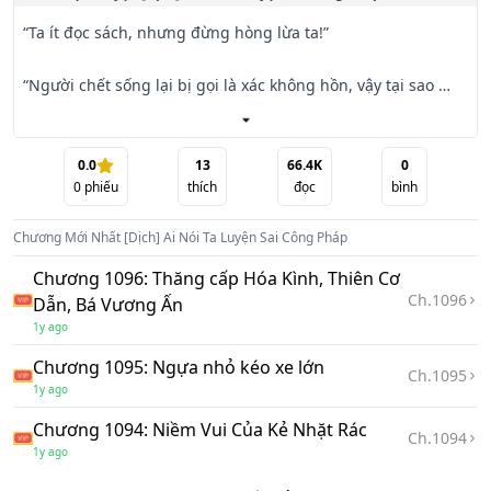
“Ta ít đọc sách, nhưng đừng hòng lừa ta!”

“Người chết sống lại bị gọi là xác không hồn, vậy tại sao 
«Khống Thi Pháp» lại không thể khống chế người sống?”

“«U Minh Huyết Độn» rõ ràng là dùng máu tươi của kẻ địch 
0.0
13
66.4K
0
0
phiếu
thích
đọc
bình
để tạo lá chắn cho ta!”

Chương Mới Nhất
[Dịch] Ai Nói Ta Luyện Sai Công Pháp
“«Giá Y Thần Điển»—đã luyện thì nhất định phải mặc áo 
cưới, như thế mới có thể phát huy uy lực tối đa!”

Chương 1096: Thăng cấp Hóa Kình, Thiên Cơ
Ch.
1096
Dẫn, Bá Vương Ấn
“«Cường Thận Tráng Thể Thuật» giúp người ta mọc thêm 
1y ago
ba bốn quả thận, vậy chẳng lẽ vẫn chưa đủ mạnh sao?”

Chương 1095: Ngựa nhỏ kéo xe lớn
Ch.
1095
1y ago
Ninh Diễm không hiểu—hắn diệt trừ yêu ma, nghiền nát 
quỷ dị, hủy diệt Tà Tông, suốt ngày đến muộn chỉ để làm 
Chương 1094: Niềm Vui Của Kẻ Nhặt Rác
Ch.
1094
việc tốt, thế nhưng thiên hạ lại cứ nói hắn luyện sai công 
1y ago
pháp.
