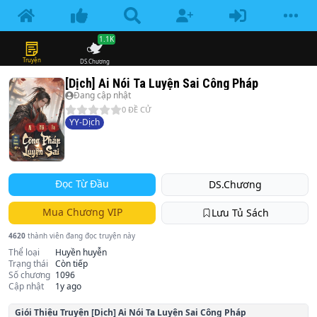
1.1K
Truyện
DS.Chương
[Dịch] Ai Nói Ta Luyện Sai Công Pháp
Đang cập nhật
0
ĐỀ CỬ
YY-Dịch
Đọc Từ Đầu
DS.Chương
Mua Chương VIP
Lưu Tủ Sách
4620
thành viên đang đọc truyện này
Thể loại
Huyền huyễn
Trạng thái
Còn tiếp
Số chương
1096
Cập nhật
1y ago
Giói Thiệu Truyện
[Dịch] Ai Nói Ta Luyện Sai Công Pháp