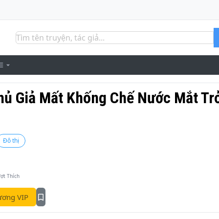
hủ Giả Mất Khống Chế Nước Mắt Tr
Đô thị
ợt Thích
ơng VIP