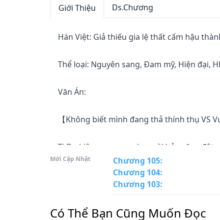
Ds.Chương
Giới Thiệu
Hán Việt: Giả thiếu gia lệ thất cấm hậu thàn
Thể loại: Nguyên sang, Đam mỹ, Hiện đại, HE
Văn Án:

【Không biết mình đang thả thính thụ VS V
Ti Du kiêu ngạo ngạnh mười bảy năm, đột nh
Mới Cập Nhật
nhận nuôi, mà cậu chủ thật

Chương 105
:
Chương 104
:
Ti Nguy Lâu cũng đã được nhà họ Ti trịnh tr
Chương 103
:
Cậu chủ thật lớn lên ở cô nhi viện, dáng ngư
Có Thể Bạn Cũng Muốn Đọc
Ti Du, ngoại trừ có
