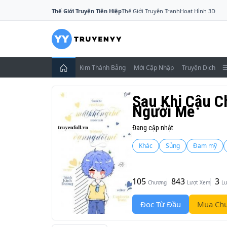
Thế Giới Truyện Tiên Hiệp
Thế Giới Truyện Tranh
Hoạt Hình 3D
Kim Thánh Bảng
Mới Cập Nhập
Truyện Dịch
Sau Khi Cậu C
Người Mê
Đang cập nhật
Khác
Sủng
Đam mỹ
105
843
3
Chương
Lượt Xem
Lư
Đọc Từ Đầu
Mua Chư