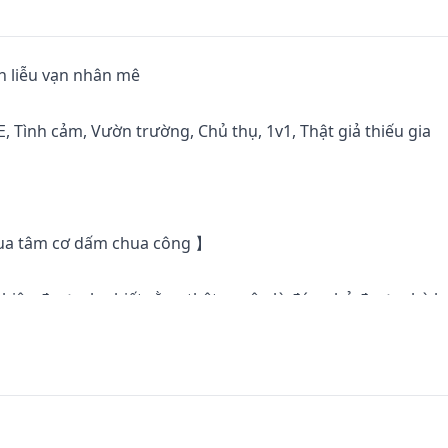
h liễu vạn nhân mê

, Tình cảm, Vườn trường, Chủ thụ, 1v1, Thật giả thiếu gia

ua tâm cơ dấm chua công 】

iên được cho biết rằng thật ra cậu là đứa nhỏ được nhà họ
ọng đón về.

ời nhân phẩm thành tích học tập mọi thứ đều vượt trội, trái 