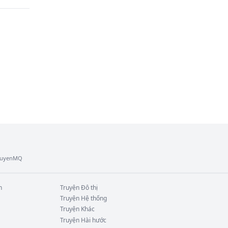
đau 
hông 
TruyenMQ
n
Truyện
Đô thị
Truyện
Hệ thống
Truyện
Khác
Truyện
Hài hước