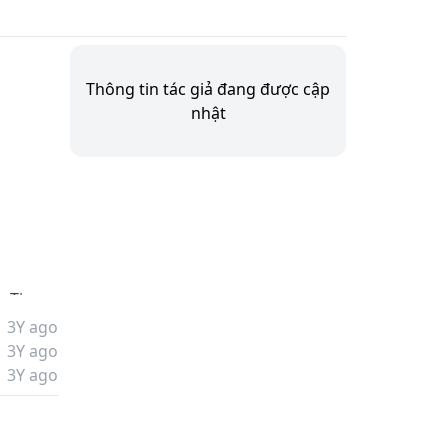
Thông tin tác giả đang được cập
nhật
 Ti 
3Y ago
3Y ago
3Y ago
lại 