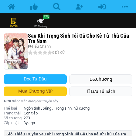
273
Truyện
DS.Chương
Sau Khi Trọng Sinh Tôi Gả Cho Kẻ Tử Thù Của
Tra Nam
Tiểu Chanh
0
ĐỀ CỬ
Đọc Từ Đầu
DS.Chương
Mua Chương VIP
Lưu Tủ Sách
4620
thành viên đang đọc truyện này
Thể loại
Ngôn tình , Sủng , Trọng sinh, nữ cường
Trạng thái
Còn tiếp
Số chương
273
Cập nhật
3y ago
Giói Thiệu Truyện
Sau Khi Trọng Sinh Tôi Gả Cho Kẻ Tử Thù Của Tra