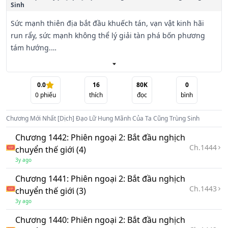
Sinh
Sức mạnh thiên địa bắt đầu khuếch tán, vạn vật kinh hãi 
run rẩy, sức mạnh không thể lý giải tàn phá bốn phương 
tám hướng.

Lúc này Lục Thủy tựa như một quân vương vô thượng tuần 
hành thiên địa, trấn áp chư thiên, thiên địa thần phục, vạn 
0.0
16
80K
0
0
phiếu
thích
đọc
bình
vật triều bái. Hắn đứng ở trên trời, chí cao vô thượng.

Chương Mới Nhất
[Dịch] Đạo Lữ Hung Mãnh Của Ta Cũng Trùng Sinh
…

Chương 1442: Phiên ngoại 2: Bắt đầu nghịch
Tử khí xuất hiện, gió nổi mây vần, thiên địa biến ảo.

Ch.
1444
chuyển thế giới (4)
3y ago
Sau đó tử khí bao trùm Mộ Tuyết, quần áo trên người đã 
Chương 1441: Phiên ngoại 2: Bắt đầu nghịch
biến thành màu tím, uy nghi bất phàm.

Ch.
1443
chuyển thế giới (3)
3y ago
Thiên địa vốn đã thần phục lại khom người cúi đầu, tựa 
như một tôi tớ hèn mọn.

Chương 1440: Phiên ngoại 2: Bắt đầu nghịch