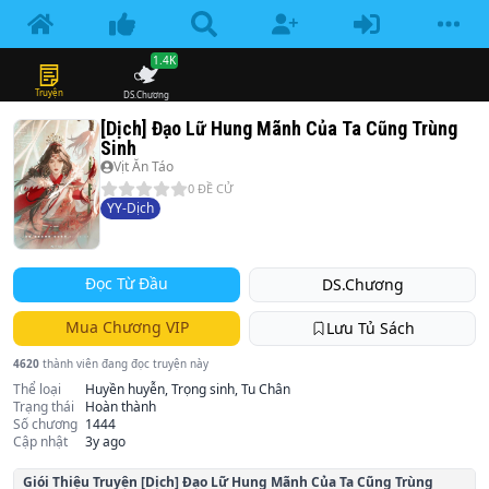
1.4K
Truyện
DS.Chương
[Dịch] Đạo Lữ Hung Mãnh Của Ta Cũng Trùng
Sinh
Vịt Ăn Táo
0
ĐỀ CỬ
YY-Dịch
Đọc Từ Đầu
DS.Chương
Mua Chương VIP
Lưu Tủ Sách
4620
thành viên đang đọc truyện này
Thể loại
Huyền huyễn, Trọng sinh, Tu Chân
Trạng thái
Hoàn thành
Số chương
1444
Cập nhật
3y ago
Giói Thiệu Truyện
[Dịch] Đạo Lữ Hung Mãnh Của Ta Cũng Trùng