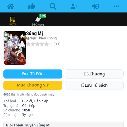
1.9K
Truyện
DS.Chương
Sủng Mị
Ngư Thiên Không
1
ĐỀ CỬ
Đọc Từ Đầu
DS.Chương
Mua Chương VIP
Lưu Tủ Sách
4620
thành viên đang đọc truyện này
Thể loại
Dị giới, Tiên hiệp
Trạng thái
Còn tiếp
Số chương
1858
Cập nhật
3y ago
Giói Thiệu Truyện
Sủng Mị