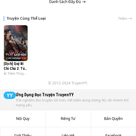
Danh Sách Đầy Đủ
Truyện Cùng Thể Loại
Thêm
[Dịch] Quỷ Bí
Chi Chủ 2: Túc
Ái Tiềm Thủy
Mệnh Chi Hoàn
Đích Ô Tặc
© 2012-2024 TruyenYY.
YY
Ứng Dụng Đọc Truyện
TruyenYY
Trải nghiệm đọc truyện tốt hơn, tiết kiệm dung lượng 4G, tải nhanh khi
mạng yếu.
Nội Quy
Riêng Tư
Bản Quyền
Giới Thiệu
Liên Hệ
Facebook