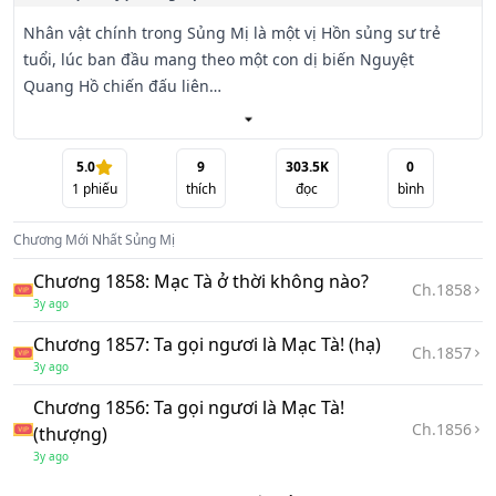
Nhân vật chính trong Sủng Mị là một vị Hồn sủng sư trẻ 
tuổi, lúc ban đầu mang theo một con dị biến Nguyệt 
Quang Hồ chiến đấu liên

miên bất tuyệt, vượt qua vô vàn khó khăn cách trở, hiểm 
cảnh cầu sinh từ từ phát triển biến hóa thành Tà Diễm Lục 
Vĩ Yêu Hồ, Miện

5.0
9
303.5K
0
1
phiếu
thích
đọc
bình
Diễm Cửu Vĩ Yêu Hồ và chủng tộc cao cấp hơn nữa.

Chương Mới Nhất
Sủng Mị
- Hắn chậm rãi bước lên con đường cường giả, không 
ngừng thu phục các loại Hồn sủng trân quý, phấn đấu vì 
Chương 1858: Mạc Tà ở thời không nào?
Ch.
1858
một ngày đứng trên đỉnh

3y ago
thế giới.

Chương 1857: Ta gọi ngươi là Mạc Tà! (hạ)
Ch.
1857
3y ago
- Vương - Hắn sẽ ngồi lên Kim Đỉnh Vương Tọa, vị trí cao 
nhất của thế giới nhân loại. Hồn sủng của hắn phải là Vạn 
Chương 1856: Ta gọi ngươi là Mạc Tà!
Ch.
1856
Thú Vương thống

(thượng)
lĩnh muôn loài. Theo từng bước chân của hắn, một con 
3y ago
đường máu kéo dài liên tu bất tận...