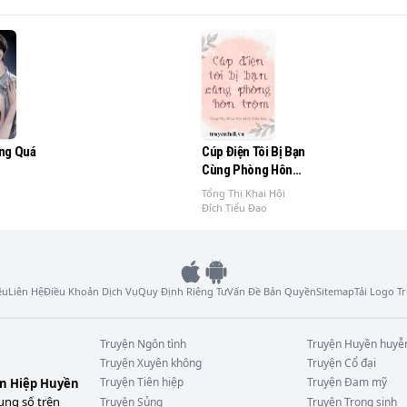
 kín nhiều năm và đang mang thai một đứa con trai!

giới hóa ra đã ly dị từ lâu!

ng Quá
Cúp Điện Tôi Bị Bạn
Cùng Phòng Hôn
Trộm
Tổng Thị Khai Hội
Đích Tiểu Đao
tung cái nào trước cái nào!

ệu
Liên Hệ
Điều Khoản Dịch Vụ
Quy Định Riêng Tư
Vấn Đề Bản Quyền
Sitemap
Tải Logo 
Truyện
Ngôn tình
Truyện
Huyền huyễ
Truyện
Xuyên không
Truyện
Cổ đại
Truyện
Tiên hiệp
Truyện
Đam mỹ
ên Hiệp Huyền
 vụ của cô là tiến vào giới giải trí, tranh sủng với nữ chính
ung số trên
Truyện
Sủng
Truyện
Trọng sinh