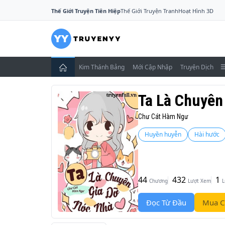
Thế Giới Truyện Tiên Hiệp
Thế Giới Truyện Tranh
Hoạt Hình 3D
Kim Thánh Bảng
Mới Cập Nhập
Truyện Dịch
Ta Là Chuyên
Chư Cát Hàm Ngư
Huyền huyễn
Hài hước
44
432
1
Chương
Lượt Xem
L
Đọc Từ Đầu
Mua C