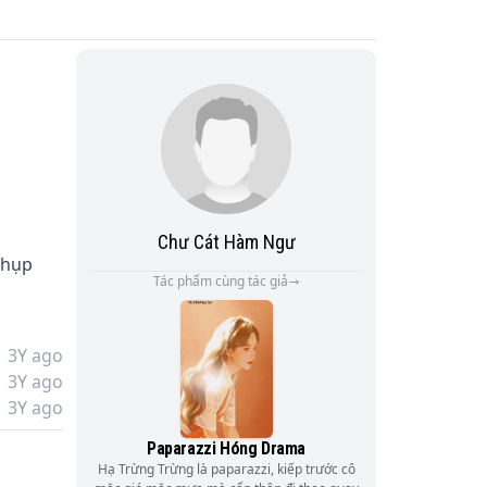
Chư Cát Hàm Ngư
chụp 
Tác phẩm cùng tác giả
3Y ago
3Y ago
3Y ago
danh 
Paparazzi Hóng Drama
Hạ Trừng Trừng là paparazzi, kiếp trước cô