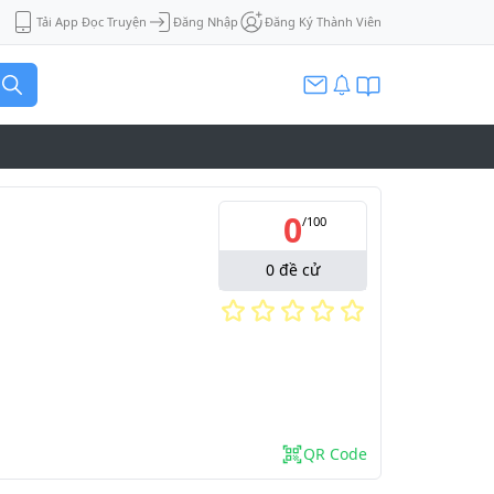
Tải App Đọc Truyện
Đăng Nhập
Đăng Ký Thành Viên
0
/
100
0
đề cử
QR Code