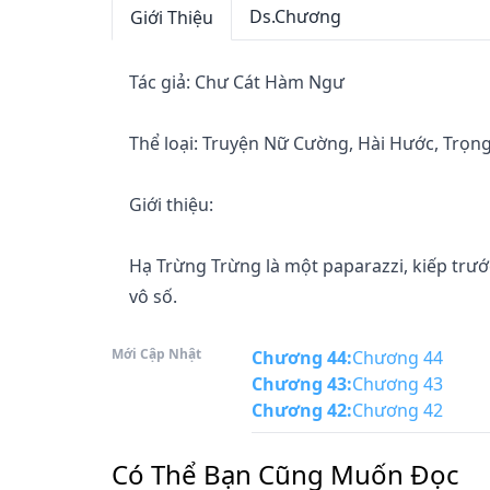
Ds.Chương
Giới Thiệu
Tác giả: Chư Cát Hàm Ngư

Thể loại: Truyện Nữ Cường, Hài Hước, Trọn
Giới thiệu:

Hạ Trừng Trừng là một paparazzi, kiếp trư
vô số.

Mới Cập Nhật
—— Thật vất vả mới chụp được mấy bức ảnh b
Chương 44
:
Chương 44
Chương 43
:
Chương 43
Chương 42
:
Chương 42
Sau khi sống lại Hạ Trừng Trừng xuyên vào m
tiếng xấu trên mạng,

Có Thể Bạn Cũng Muốn Đọc
đối lập với nữ chính bạch liên hoa.
