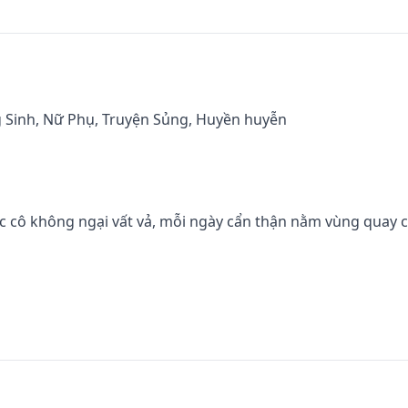
g Sinh, Nữ Phụ, Truyện Sủng, Huyền huyễn

ớc cô không ngại vất vả, mỗi ngày cẩn thận nằm vùng quay 
éo bở, kết quả lại chết vì trượt chân té ngã.

ột quyển sảng văn giới giải trí, trở thành nữ minh tinh có 