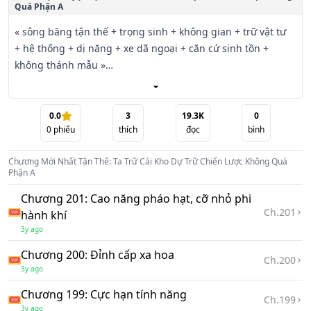
Quá Phận A
« sông băng tận thế + trọng sinh + không gian + trữ vật tư 
+ hệ thống + dị năng + xe dã ngoại + căn cứ sinh tồn + 
không thánh mẫu »

Hạ Dương tại băng phong tận thế giãy dụa sinh tồn hơn 
một năm, thăm dò nào đó vật tư chiến lược kho dự trữ thì 
0.0
3
19.3K
0
0
phiếu
thích
đọc
bình
tao ngộ nổ lớn, mang theo thứ nguyên không gian dị năng 
cùng kho dự trữ chiến lược cùng một chỗ trọng sinh đến 
Chương Mới Nhất
Tận Thế: Ta Trữ Cái Kho Dự Trữ Chiến Lược Không Quá
tận thế hàng lâm trước một tháng.

Phận A
Chương 201: Cao năng pháo hạt, cỡ nhỏ phi
Tận thế đúng hạn hàng lâm, Hạ Dương trọng sinh thì trước 
Ch.
201
hành khí
mắt xuất hiện quỷ dị đếm ngược tan vỡ, hóa thành "Lang 
3y ago
thang hệ thống" .

Chương 200: Đỉnh cấp xa hoa
Ch.
200
Hệ thống đem mũi vung tay lên, nặng thẻ xe dã ngoại biến 
3y ago
thân di động căn cứ sinh tồn.

Chương 199: Cực hạn tính năng
Ch.
199
3y ago