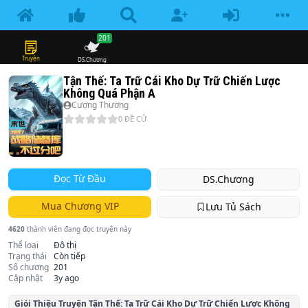
201
Truyện
DS.Chương
Tận Thế: Ta Trữ Cái Kho Dự Trữ Chiến Lược
Không Quá Phận A
Cương Thương
0
ĐỀ CỬ
Đọc Từ Đầu
DS.Chương
Mua Chương VIP
Lưu Tủ Sách
4620
thành viên đang đọc truyện này
Thể loại
Đô thị
Trạng thái
Còn tiếp
Số chương
201
Cập nhật
3y ago
Giói Thiệu Truyện
Tận Thế: Ta Trữ Cái Kho Dự Trữ Chiến Lược Không