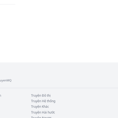
 đi 
TruyenMQ
n
Truyện
Đô thị
Truyện
Hệ thống
Truyện
Khác
Truyện
Hài hước
Truyện
Ngược