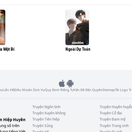
 bại nhờ sự phấn đấu nỗ lực trở nên giàu có điển trai cướp
a Một Bí
Ngoài Dự Toán
ệu
Liên Hệ
Điều Khoản Dịch Vụ
Quy Định Riêng Tư
Vấn Đề Bản Quyền
Sitemap
Tải Logo 
Truyện
Ngôn tình
Truyện
Huyền huyễ
Truyện
Xuyên không
Truyện
Cổ đại
Truyện
Tiên hiệp
Truyện
Đam mỹ
ên Hiệp Huyền
ung số trên
Truyện
Sủng
Truyện
Trọng sinh
dung tiếng Việt
Truyện
HE
Truyện
Dị giới