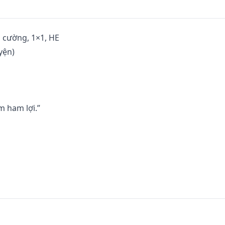
 cường, 1×1, HE 

ện) 

 ham lợi.” 

ta rồi.” 

hế.” 
