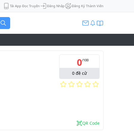
Tải App Đọc Truyện
Đăng Nhập
Đăng Ký Thành Viên
0
/
100
0
đề cử
QR Code