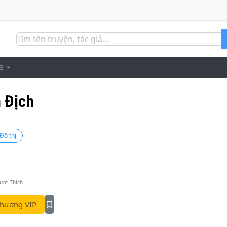
h Địch
Đô thị
ượt Thích
hương VIP