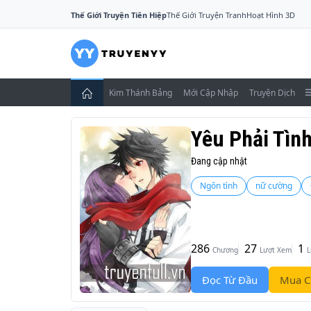
Thế Giới Truyện Tiên Hiệp
Thế Giới Truyện Tranh
Hoạt Hình 3D
Kim Thánh Bảng
Mới Cập Nhập
Truyện Dịch
Yêu Phải Tìn
Đang cập nhật
Ngôn tình
nữ cường
286
27
1
Chương
Lượt Xem
L
Đọc Từ Đầu
Mua C