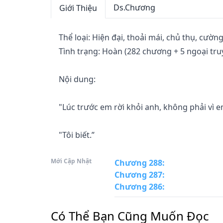
Ds.Chương
Giới Thiệu
Thể loại: Hiện đại, thoải mái, chủ thụ, cường
Tình trạng: Hoàn (282 chương + 5 ngoại truy
Nội dung: 

"Lúc trước em rời khỏi anh, không phải vì em
"Tôi biết.” 

Mới Cập Nhật
"Anh ta không yêu em, em đã chia tay với anh 
Chương 288
:
Chương 287
:
Chương 286
:
"Tôi biết.” 

Có Thể Bạn Cũng Muốn Đọc
"Anh biết? Thì ra anh vẫn quan tâm em như t