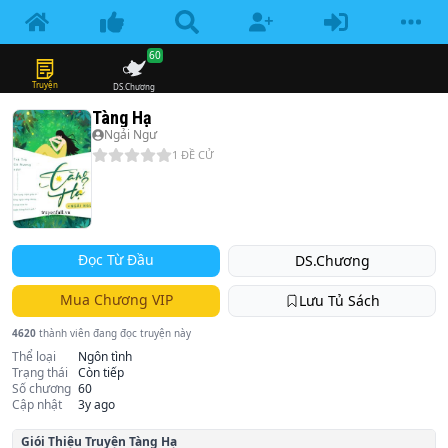
60
Truyện
DS.Chương
Tàng Hạ
Ngải Ngư
1
ĐỀ CỬ
Đọc Từ Đầu
DS.Chương
Mua Chương VIP
Lưu Tủ Sách
4620
thành viên đang đọc truyện này
Thể loại
Ngôn tình
Trạng thái
Còn tiếp
Số chương
60
Cập nhật
3y ago
Giói Thiệu Truyện
Tàng Hạ