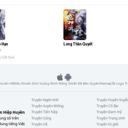
Long Thần Quyết
ô Hạn
p
u Cật Qua
ệu
Liên Hệ
Điều Khoản Dịch Vụ
Quy Định Riêng Tư
Vấn Đề Bản Quyền
Sitemap
Tải Logo 
Truyện
Ngôn tình
Truyện
Huyền huyễ
Truyện
Xuyên không
Truyện
Cổ đại
Truyện
Tiên hiệp
Truyện
Đam mỹ
ên Hiệp Huyền
ung số trên
Truyện
Sủng
Truyện
Trọng sinh
dung tiếng Việt
Truyện
HE
Truyện
Dị giới