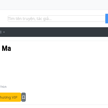
n Ma
 Thích
hương VIP