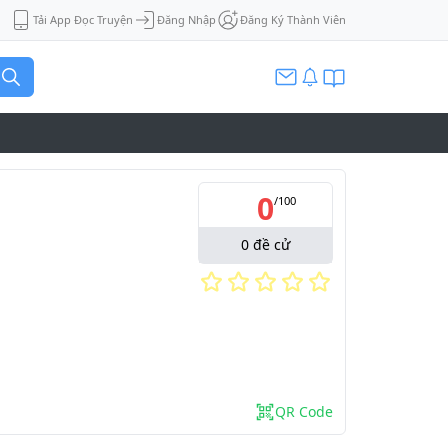
Tải App Đọc Truyện
Đăng Nhập
Đăng Ký Thành Viên
0
/
100
0
đề cử
QR Code