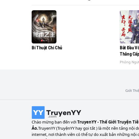
Bí Thuật Chi Chủ
Bắt Đầu V
Thăng Cấ
Phóng Ngư
Giới Thi
Chào mừng bạn đến với
TruyenYY - Thế Giới Truyện Ti
Ảo.
TruyenYY (TruyệnYY hay gọi tắt ) là một nền tảng nội d
internet, nơi thành viên có thể tự do xuất bản những nội 