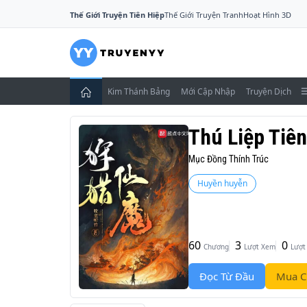
Thế Giới Truyện Tiên Hiệp
Thế Giới Truyện Tranh
Hoạt Hình 3D
Kim Thánh Bảng
Mới Cập Nhập
Truyện Dịch
Thú Liệp Tiê
Mục Đồng Thính Trúc
Huyền huyễn
60
3
0
Chương
Lượt Xem
Lượt
Đọc Từ Đầu
Mua C