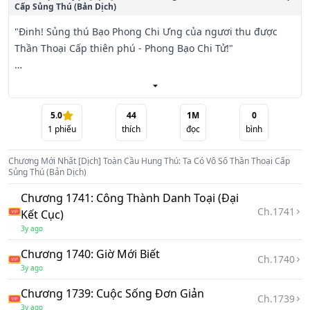
Cấp Sủng Thú (Bản Dịch)
"Đinh! Sủng thú Bạo Phong Chi Ưng của ngươi thu được 
Thần Thoại Cấp thiên phú - Phong Bạo Chi Tử!"

"Đinh! Sủng thú Bạo Phong Chi Ưng của ngươi giết chết 
ma hóa chim sẻ, kinh nghiệm + 100!"

5.0
44
1M
0
1
phiếu
thích
đọc
bình
"Đinh! Sủng thú Nhân Diện Tri Chu của ngươi thu được 
Thần Thoại Cấp thiên phú - Hủ Thần Chi Độc!"

Chương Mới Nhất
[Dịch] Toàn Cầu Hung Thú: Ta Có Vô Số Thần Thoại Cấp
Sủng Thú (Bản Dịch)
Ba trăm năm trước, linh khí khôi phục, hung thú tàn sát 
Chương 1741: Công Thành Danh Toại (Đại
bừa bãi, chín phần nhân loại bỏ mạng trong miệng hung 
Ch.
1741
Kết Cục)
thú!

3y ago
Nhân loại tràn ngập nguy cơ!

Chương 1740: Giờ Mới Biết
Ch.
1740
3y ago
May mà Ngự Thú Sư đột nhiên xuất hiện, mới khiến nhân 
Chương 1739: Cuộc Sống Đơn Giản
loại miễn cưỡng đứng vững gót chân, sở hữu quyền tiếp 
Ch.
1739
3y ago