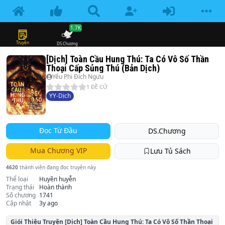
1.7K
Truyện
DS.Chương
[Dịch] Toàn Cầu Hung Thú: Ta Có Vô Số Thần
Thoại Cấp Sủng Thú (Bản Dịch)
Yếu Phi Đích Ngưu
1
ĐỀ CỬ
YY-Dịch
Đọc Từ Đầu
DS.Chương
Mua Chương VIP
Lưu Tủ Sách
4620
thành viên đang đọc truyện này
Thể loại
Huyền huyễn
Trạng thái
Hoàn thành
Số chương
1741
Cập nhật
3y ago
Giói Thiệu Truyện
[Dịch] Toàn Cầu Hung Thú: Ta Có Vô Số Thần Thoại