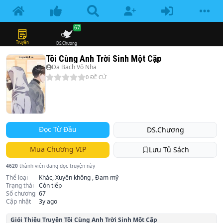
67
Truyện
DS.Chương
Tôi Cùng Anh Trời Sinh Một Cặp
Dạ Bạch Vô Nha
0
ĐỀ CỬ
Đọc Từ Đầu
DS.Chương
Mua Chương VIP
Lưu Tủ Sách
4620
thành viên đang đọc truyện này
Thể loại
Khác, Xuyên không , Đam mỹ
Trạng thái
Còn tiếp
Số chương
67
Cập nhật
3y ago
Giói Thiệu Truyện
Tôi Cùng Anh Trời Sinh Một Cặp