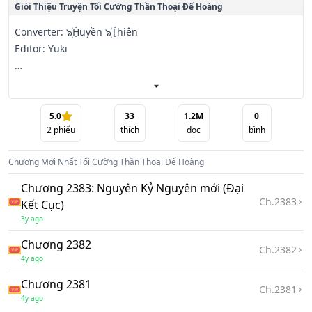
Giói Thiệu Truyện
Tối Cường Thần Thoại Đế Hoàng
Converter: ๖ۣۜHuyền ๖ۣۜThiên

Editor: Yuki

Tần Quân thế mà lại xuyên không, đen đủi là hắn hóa 
thành một hoàng tử bị hắt hủi, trong cơn tuyệt vọng thì lão 
thiên cho hắn một

5.0
33
1.2M
0
2
phiếu
thích
đọc
bình
món quà cực lớn - Thần Thoại Hệ Thống!

Chương Mới Nhất
Tối Cường Thần Thoại Đế Hoàng
Nắm giữ trong tay khả năng triệu hoán bất cứ nhân vật 
Thần Thoại nào!

Chương 2383: Nguyên Kỷ Nguyên mới (Đại
Ch.
2383
Kết Cục)
Tề Thiên Đại Thánh Tôn Ngộ Không, Nhất Côn tách thiên 
3y ago
địa!

Chương 2382
Ch.
2382
4y ago
Thiên Lý Nhãn Thuận Phong Nhĩ, thiên nhãn thấu hư vô!

Chương 2381
Ch.
2381
Như Lai Phật Tổ Chưởng Trung Phật Quốc, vô nhân năng 
4y ago