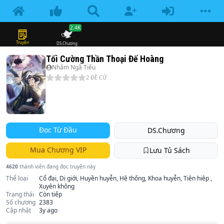
2.4K
Truyện
DS.Chương
Tối Cường Thần Thoại Đế Hoàng
Nhâm Ngã Tiếu
2
ĐỀ CỬ
Đọc Từ Đầu
DS.Chương
Mua Chương VIP
Lưu Tủ Sách
4620
thành viên đang đọc truyện này
Thể loại
Cổ đại, Dị giới, Huyền huyễn, Hệ thống, Khoa huyễn, Tiên hiệp ,
Xuyên không
Trạng thái
Còn tiếp
Số chương
2383
Cập nhật
3y ago