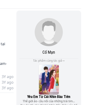
tại 
Cố Mạn
Tác phẩm cùng tác giả
sam-
3Y ago
3Y ago
c 
3Y ago
ệm 
Yêu Em Từ Cái Nhìn Đầu Tiên
Thế giới ảo- cầu nối của những trái tim...