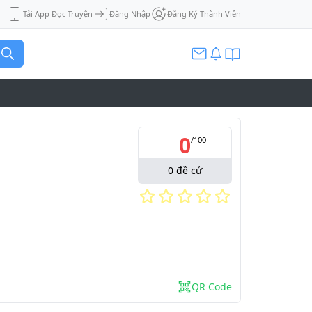
Tải App Đọc Truyện
Đăng Nhập
Đăng Ký Thành Viên
0
/
100
0
đề cử
QR Code