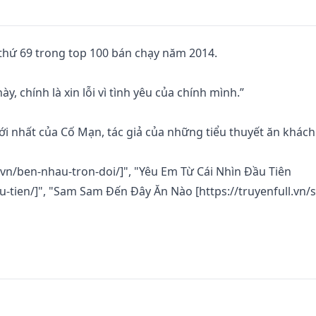
hứ 69 trong top 100 bán chạy năm 2014.

ày, chính là xin lỗi vì tình yêu của chính mình.”

 nhất của Cố Mạn, tác giả của những tiểu thuyết ăn khách 
.vn/ben-nhau-tron-doi/]", "Yêu Em Từ Cái Nhìn Đầu Tiên

au-tien/]", "Sam Sam Đến Đây Ăn Nào [https://truyenfull.vn/
g mạn nhẹ nhàng và khó quên của Cố Mạn, những cung bậ
ời đọc có cảm giác như hòa cùng nhân vật chính trải nghi