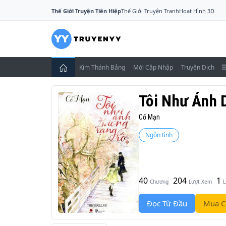
Thế Giới Truyện Tiên Hiệp
Thế Giới Truyện Tranh
Hoạt Hình 3D
Kim Thánh Bảng
Mới Cập Nhập
Truyện Dịch
Tôi Như Ánh 
Cố Mạn
Ngôn tình
40
204
1
Chương
Lượt Xem
L
Đọc Từ Đầu
Mua C