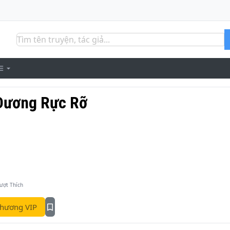
Dương Rực Rỡ
ượt Thích
hương VIP