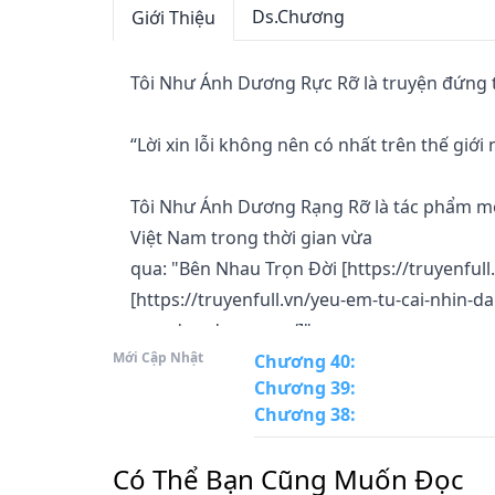
Ds.Chương
Giới Thiệu
Tôi Như Ánh Dương Rực Rỡ là truyện đứng t
“Lời xin lỗi không nên có nhất trên thế giới n
Tôi Như Ánh Dương Rạng Rỡ là tác phẩm mới
Việt Nam trong thời gian vừa

qua: "Bên Nhau Trọn Đời [https://truyenfull
[https://truyenfull.vn/yeu-em-tu-cai-nhin-d
sam-den-day-an-ne/]".

Mới Cập Nhật
Chương 40
:
Chương 39
:
Một câu chuyện mang đậm phong cách lãn
Chương 38
:
tinh tế trong tình yêu được tác giả

đưa vào câu chuyện một cách khéo léo, ngư
Có Thể Bạn Cũng Muốn Đọc
qua những thăng trầm trong
