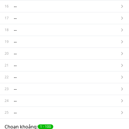
--
16
--
17
--
18
--
19
--
20
--
21
--
22
--
23
--
24
--
25
Choạn khoảng:
1
-
100