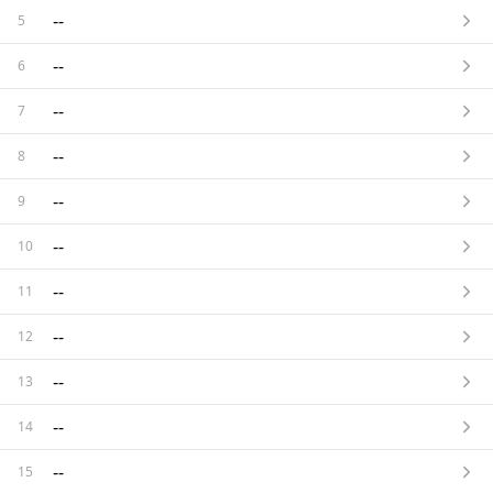
--
5
--
6
--
7
--
8
--
9
--
10
--
11
--
12
--
13
--
14
--
15