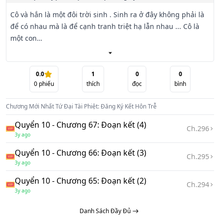
Cô và hắn là một đôi trời sinh . Sinh ra ở đây không phải là 
để có nhau mà là để cạnh tranh triệt hạ lẫn nhau ... Cô là 
một con

người nghệ thuật , các tác phẩm nghệ thuật của cô cũng 
không khá tệ , còn anh cũng như cô.

0.0
1
0
0
0
phiếu
thích
đọc
bình
Tuy anh cũng theo nghệ thuật nhưng lúc nào cũng chê cô , 
bảo cô không có mắt thẩm mỹ . Từ lúc còn là sinh viên thì 
Chương Mới Nhất
Tứ Đại Tài Phiệt: Đăng Ký Kết Hôn Trễ
họ đã là kẻ thù

của nhau rồi !!! Bây giờ gặp lại thì cứ như là kẻ thù truyện 
Quyển 10 - Chương 67: Đoạn kết (4)
Ch.
296
kiếp gặp lại .

3y ago
Quyển 10 - Chương 66: Đoạn kết (3)
Anh liên tiếp phá hoại những tác phẩm của cô , hành hạ cô 
Ch.
295
3y ago
từ thể xác đến tinh thần ... Đừng tưởng con gái như cô lại 
sợ một tên

Quyển 10 - Chương 65: Đoạn kết (2)
Ch.
294
như hắn . Cuộc đối đầu cam go này sẽ kết thúc ra sao ?? 
3y ago
Mời các bạn cùng đọc truyện Tứ Đại Tài Phiệt: Đăng Ký Kết 
Danh Sách Đầy Đủ
Hôn Trễ nhé...