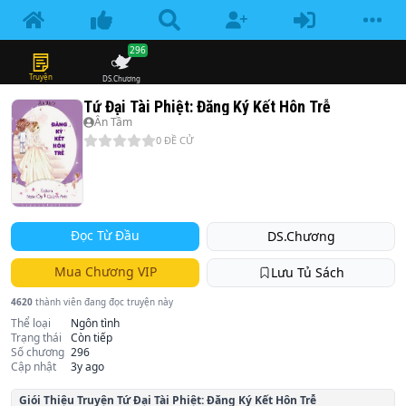
296
Truyện
DS.Chương
Tứ Đại Tài Phiệt: Đăng Ký Kết Hôn Trễ
Ân Tầm
0
ĐỀ CỬ
Đọc Từ Đầu
DS.Chương
Mua Chương VIP
Lưu Tủ Sách
4620
thành viên đang đọc truyện này
Thể loại
Ngôn tình
Trạng thái
Còn tiếp
Số chương
296
Cập nhật
3y ago
Giói Thiệu Truyện
Tứ Đại Tài Phiệt: Đăng Ký Kết Hôn Trễ