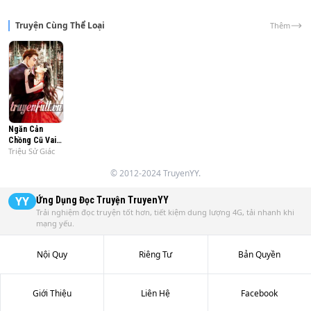
Truyện Cùng Thể Loại
Thêm
Ngăn Cản
Chồng Cũ Vai
Triệu Sử Giác
Phản Diện Hắc
Hóa
© 2012-2024 TruyenYY.
YY
Ứng Dụng Đọc Truyện
TruyenYY
Trải nghiệm đọc truyện tốt hơn, tiết kiệm dung lượng 4G, tải nhanh khi
mạng yếu.
Nội Quy
Riêng Tư
Bản Quyền
Giới Thiệu
Liên Hệ
Facebook