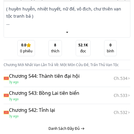
( huyền huyễn, nhiệt huyết, nữ đế, vô địch, chư thiên vạn 
tộc tranh bá )

Lý Đạo Nhiên xuyên qua một cái nhân tộc sự suy thoái, vạn 
tộc san sát huyền huyễn thế giới, thu hoạch được thụ đồ 
trả về hệ thống.

0.0
8
52.1K
0
0
phiếu
thích
đọc
bình
Chỉ cần trao tặng đệ tử cơ duyên, liền có thể thu được bội 
Chương Mới Nhất
Vạn Lần Trả Về: Một Môn Cửu Đế, Trấn Thủ Vạn Tộc
số lớn bạo kích trả về!

Chương 544: Thành tiên đại hội
Ch.
534
( ngài trao tặng đệ tử Hồi Nguyên Đan, phát động vạn lần 
3y ago
bạo kích trả về! Thu hoạch được Thiên Đạo thánh Nguyên 
Chương 543: Bồng Lai tiên biển
Đan )

Ch.
533
3y ago
( ngài ban cho đệ tử công pháp Tru Ma kiếm pháp, phát 
Chương 542: Tỉnh lại
Ch.
532
động nghìn lần bạo kích trả về! Thu hoạch được thánh 
3y ago
phẩm công pháp Bát Hoang Tru Ma kiếm pháp )

Danh Sách Đầy Đủ