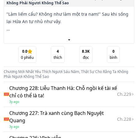
Không Phải Ngươi Không Thể Sao
"Làm liếm cẩu? Không như làm một tra nam!" Sau khi sống 
lại Hứa An tự nhủ như vậy.

Kiếp trước, hắn thích Liễu Thanh Hà ròng rã sáu năm, từ 
ngây thơ thiếu niên đến 18 thành người, luận thâm tình, 
không có ai so được với hắn, luận lãng mạn, cũng không có 
0.0
4
8.3K
0
0
phiếu
thích
đọc
bình
người có thể so sánh hắn biết. Có thể quay đầu lại, hắn vẫn 
là bị tổn thương được ngàn vết lỗ thủng.

Chương Mới Nhất
Yêu Thích Ngươi Sáu Năm, Thật Sự Cho Rằng Ta Không
Phải Ngươi Không Thể Sao
Đối mặt Hứa An biến hóa, Liễu Thanh Hà chỉ coi hắn là tại 
Chương 228: Liễu Thanh Hà: Chỗ ngồi kế tài xế
phát cáu mà thôi.

Ch.
229
chỉ có thể là ta!
3y ago
Nàng tưởng rằng, chỉ cần nàng đi chậm rãi chút, Hứa An 
liền sẽ giống như cái tiểu cẩu một dạng lại trở lại bên cạnh 
Chương 227: Trà xanh cùng Bạch Nguyệt
nàng, để lộ ra cười ngây ngô tiếp tục lấy lòng nàng. Mà khi 
Ch.
228
Quang
nàng từng bước hối hận thì, lại phát hiện mình rõ ràng đã 
3y ago
chậm lại bước chân, cũng mặc kệ nàng làm sao quay đầu 