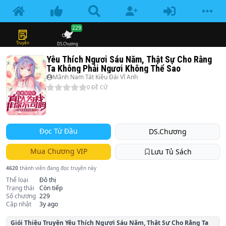
229
Truyện
DS.Chương
Yêu Thích Ngươi Sáu Năm, Thật Sự Cho Rằng
Ta Không Phải Ngươi Không Thể Sao
Mãnh Nam Tát Kiều Đái Vĩ Anh
0
ĐỀ CỬ
Đọc Từ Đầu
DS.Chương
Mua Chương VIP
Lưu Tủ Sách
4620
thành viên đang đọc truyện này
Thể loại
Đô thị
Trạng thái
Còn tiếp
Số chương
229
Cập nhật
3y ago
Giói Thiệu Truyện
Yêu Thích Ngươi Sáu Năm, Thật Sự Cho Rằng Ta