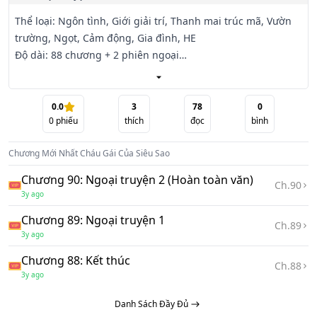
Thể loại: Ngôn tình, Giới giải trí, Thanh mai trúc mã, Vườn 
trường, Ngọt, Cảm động, Gia đình, HE

Độ dài: 88 chương + 2 phiên ngoại

Editor:Thùy Linh

Văn án

0.0
3
78
0
0
phiếu
thích
đọc
bình
Có một đôi cha mẹ cực kì không đáng tin là như thế nào???

Chương Mới Nhất
Cháu Gái Của Siêu Sao
Hỏi cô bé Lục Chúc Chúc năm tuổi, chắc chắn không sai.

Chương 90: Ngoại truyện 2 (Hoàn toàn văn)
Ch.
90
3y ago
Cô bé vừa không được mẹ ngó ngàng, ba cô lại siêu bận 
Chương 89: Ngoại truyện 1
rộn, thế là nghĩ ra một cách cực kì hay ho, đem cô đưa đến 
Ch.
89
3y ago
nhà ông nội chưa

từng gặp bao giờ.

Chương 88: Kết thúc
Ch.
88
3y ago
Nhìn bóng dáng ba mình như chạy trối chết, không dám 
Danh Sách Đầy Đủ
đến nhà ông nội, cô nhóc cảm thấy dường như mình đã lọt 