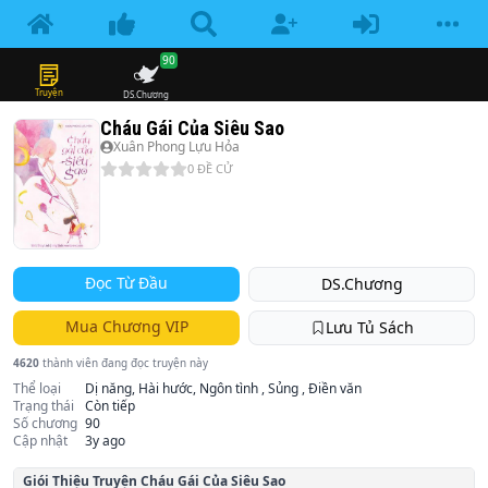
90
Truyện
DS.Chương
Cháu Gái Của Siêu Sao
Xuân Phong Lựu Hỏa
0
ĐỀ CỬ
Đọc Từ Đầu
DS.Chương
Mua Chương VIP
Lưu Tủ Sách
4620
thành viên đang đọc truyện này
Thể loại
Dị năng, Hài hước, Ngôn tình , Sủng , Điền văn
Trạng thái
Còn tiếp
Số chương
90
Cập nhật
3y ago
Giói Thiệu Truyện
Cháu Gái Của Siêu Sao