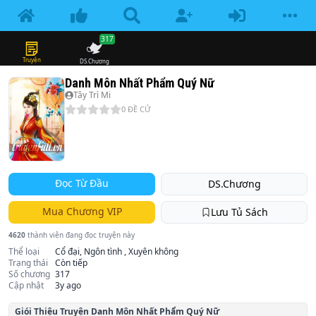
317
Truyện
DS.Chương
Danh Môn Nhất Phẩm Quý Nữ
Tây Trì Mi
0
ĐỀ CỬ
Đọc Từ Đầu
DS.Chương
Mua Chương VIP
Lưu Tủ Sách
4620
thành viên đang đọc truyện này
Thể loại
Cổ đại, Ngôn tình , Xuyên không
Trạng thái
Còn tiếp
Số chương
317
Cập nhật
3y ago
Giói Thiệu Truyện
Danh Môn Nhất Phẩm Quý Nữ