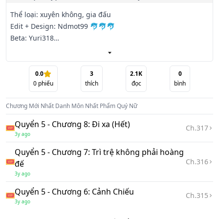
Thể loại: xuyên không, gia đấu

Edit + Design: Ndmot99 🐬🐬🐬

Beta: Yuri318

Bỗng chốc môt ngày nàng lại được xuyên không về cổ đại 
vào thân xác của Diệp Dung Hoa là môt thiên kim tiểu thư 
0.0
3
2.1K
0
0
phiếu
thích
đọc
bình
của Diệp gia tộc.

Chương Mới Nhất
Danh Môn Nhất Phẩm Quý Nữ
Đáng tiếc là phụ thân mất sớm, không chỉ vậy mà mẫu 
thân tái giá, bản thân trở thành đứa trẻ mồ côi.

Quyển 5 - Chương 8: Đi xa (Hết)
Ch.
317
3y ago
Trên không có huynh đệ giúp đỡ, dưới chỉ có thứ muội ác 
Quyển 5 - Chương 7: Trì trệ không phải hoàng
độc.

Ch.
316
đế
3y ago
Nãi nãi ngoài mặt yêu thương, nhưng thực chất là kẻ máu 
lạnh vô tình, vì lợi ích gia tộc mà sẵn sàng vứt bỏ người 
Quyển 5 - Chương 6: Cảnh Chiếu
Ch.
315
thân.

3y ago