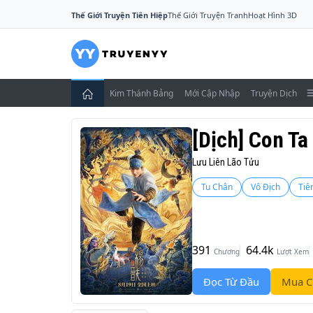
Thế Giới Truyện Tiên Hiệp
Thế Giới Truyện Tranh
Hoạt Hình 3D
Kim Thánh Bảng
Mới Cập Nhập
Truyện Dịch
[Dịch] Con Ta
Lưu Liên Lão Tửu
Tu Chân
Vô Địch
Tiê
391
64.4k
Chương
Lượt Xem
Đọc Từ Đầu
Mua C