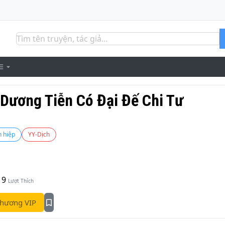
 Dương Tiễn Có Đại Đế Chi Tư
n hiệp
YY-Dịch
9
Lượt Thích
hương VIP