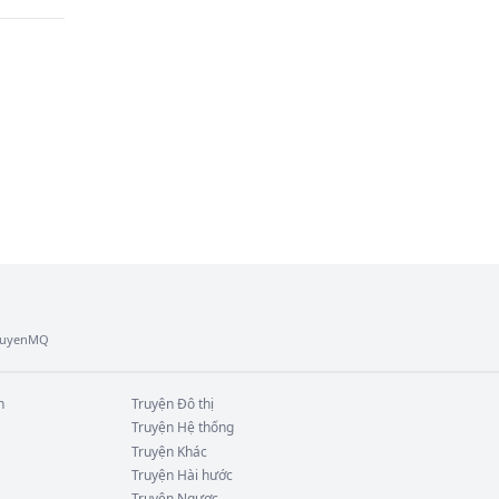
 mở 
ên, 
ượng 
TruyenMQ
 xa 
n
Truyện
Đô thị
Truyện
Hệ thống
Truyện
Khác
Truyện
Hài hước
Truyện
Ngược