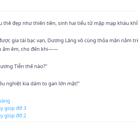
thê đẹp như thiên tiên, sinh hai tiểu tử mập mạp kháu khỉn
được gia tài bạc vạn, Dương Lăng vô cùng thỏa mãn nằm tr
nh ấm êm, cho đến khi——

Dương Tiễn thế nào?"

yêu nghiệt kia dám to gan lớn mật!"

ó thể để lệnh lang gia nhập Xiển giáo của ta không?"

hàng
y giúp đỡ 3
y giúp đỡ 2
, lúc này mới hiểu ra mình đã xuyên không đến thời đại P