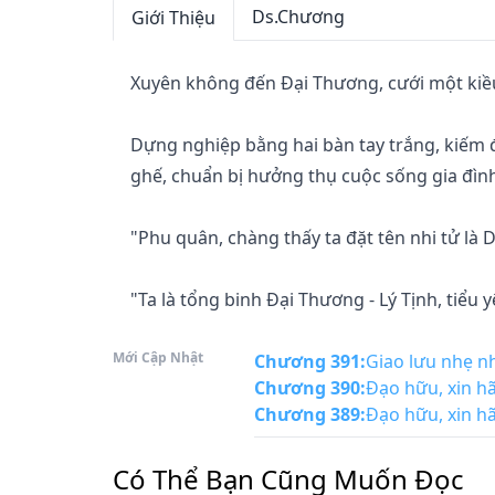
Ds.Chương
Giới Thiệu
Xuyên không đến Đại Thương, cưới một kiều 
Dựng nghiệp bằng hai bàn tay trắng, kiếm 
ghế, chuẩn bị hưởng thụ cuộc sống gia đì
"Phu quân, chàng thấy ta đặt tên nhi tử là 
"Ta là tổng binh Đại Thương - Lý Tịnh, tiểu 
Mới Cập Nhật
"Bần đạo pháp danh Ngọc Đỉnh, không biết c
Chương 391
:
Giao lưu nhẹ n
Chương 390
:
Đạo hữu, xin hã
Chương 389
:
Đạo hữu, xin hã
...

Có Thể Bạn Cũng Muốn Đọc
Nụ cười trên mặt Dương Lăng dần đông cứng