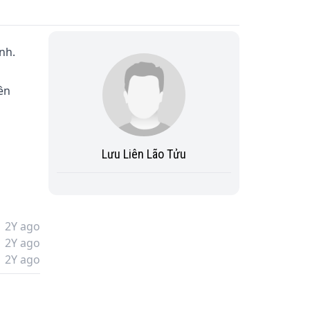
h.

ên 
Lưu Liên Lão Tửu
2Y ago
2Y ago
2Y ago
hong 