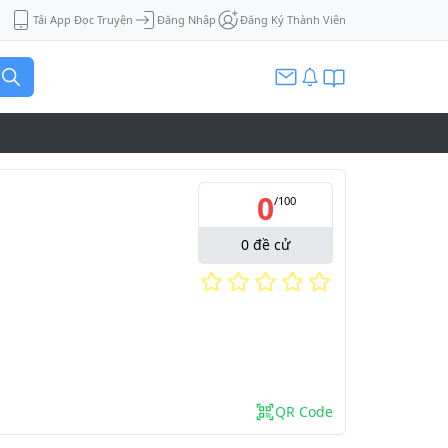
Tải App Đọc Truyện
Đăng Nhập
Đăng Ký Thành Viên
0
/
100
0
đề cử
QR Code