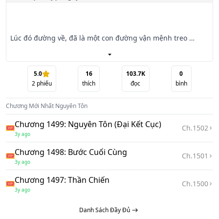
Lúc đó đường về, đã là một con đường vận mệnh treo 
ngược.

Ngày xưa vinh hoa, như thay đổi khôn lường, một giấc ác 
5.0
16
103.7K
0
2
phiếu
thích
đọc
bình
mộng dài.

Chương Mới Nhất
Nguyên Tôn
Thiếu niên chấp bút, Long Xà bay động.

Chương 1499: Nguyên Tôn (Đại Kết Cục)
Ch.
1502
Là vì một vòng quang mang bổ ra dáng vẻ nặng nề chi loạn 
3y ago
thế, vấn đỉnh điện ngọc thương khung.

Chương 1498: Bước Cuối Cùng
Ch.
1501
3y ago
Đường báo thù, cùng ta đồng hành.

Chương 1497: Thần Chiến
Ch.
1500
Một ngụm Huyền Hoàng chân khí nhất định nuốt thiên địa 
3y ago
nhật nguyệt tinh thần, hùng thị cỏ cây thương sinh huyền 
Danh Sách Đầy Đủ
huyễn.
