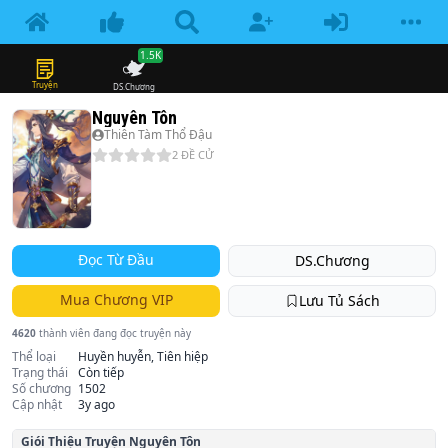
1.5K
Truyện
DS.Chương
Nguyên Tôn
Thiên Tàm Thổ Đậu
2
ĐỀ CỬ
Đọc Từ Đầu
DS.Chương
Mua Chương VIP
Lưu Tủ Sách
4620
thành viên đang đọc truyện này
Thể loại
Huyền huyễn, Tiên hiệp
Trạng thái
Còn tiếp
Số chương
1502
Cập nhật
3y ago
Giói Thiệu Truyện
Nguyên Tôn