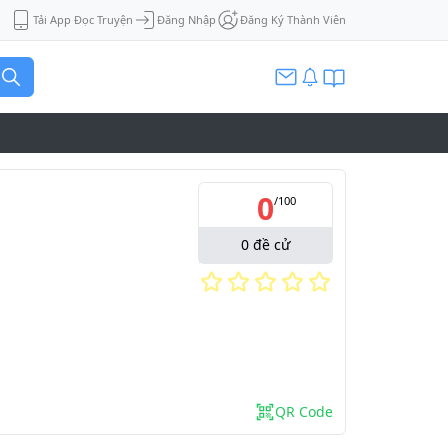
Tải App Đọc Truyện
Đăng Nhập
Đăng Ký Thành Viên
0
/
100
0
đề cử
QR Code