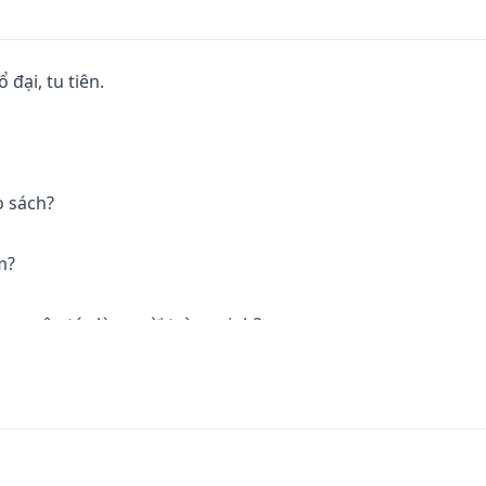
đại, tu tiên.

 sách?

?

 nguyên tác là người trùng sinh?

chính bản nguyên tác?
