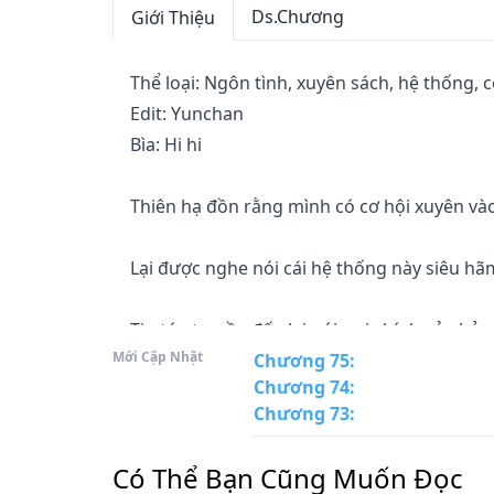
Ds.Chương
Giới Thiệu
Thể loại: Ngôn tình, xuyên sách, hệ thống, cổ 
Edit: Yunchan

Bìa: Hi hi

Thiên hạ đồn rằng mình có cơ hội xuyên vào
Lại được nghe nói cái hệ thống này siêu hãm
Tin tức truyền đến lại nói  vai chính của bản
Mới Cập Nhật
Chương 75
:
Chương 74
:
Nghe đâu mình phải tranh nam nhân với nữ 
Chương 73
:
...

Có Thể Bạn Cũng Muốn Đọc