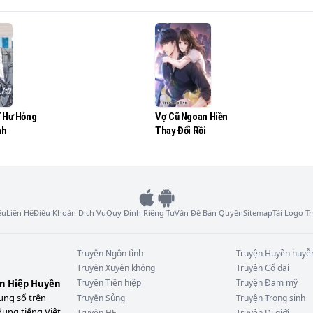
 cũng mất trí nhớ rồi.

ều cô đấy nhé!

ĩ Hư Hỏng
Vợ Cũ Ngoan Hiền
nh
Thay Đổi Rồi
ệu
Liên Hệ
Điều Khoản Dịch Vụ
Quy Định Riêng Tư
Vấn Đề Bản Quyền
Sitemap
Tải Logo 
Truyện
Ngôn tình
Truyện
Huyền huyễ
Truyện
Xuyên không
Truyện
Cổ đại
Truyện
Tiên hiệp
Truyện
Đam mỹ
ên Hiệp Huyền
ung số trên
Truyện
Sủng
Truyện
Trọng sinh
dung tiếng Việt
Truyện
HE
Truyện
Dị giới