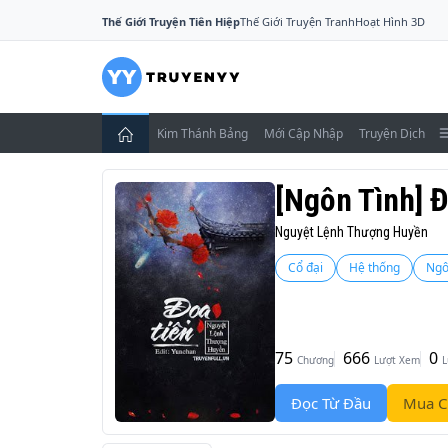
Thế Giới Truyện Tiên Hiệp
Thế Giới Truyện Tranh
Hoạt Hình 3D
Kim Thánh Bảng
Mới Cập Nhập
Truyện Dịch
[Ngôn Tình] 
Nguyệt Lệnh Thượng Huyền
Cổ đại
Hệ thống
Ngô
75
666
0
Chương
Lượt Xem
L
Đọc Từ Đầu
Mua C