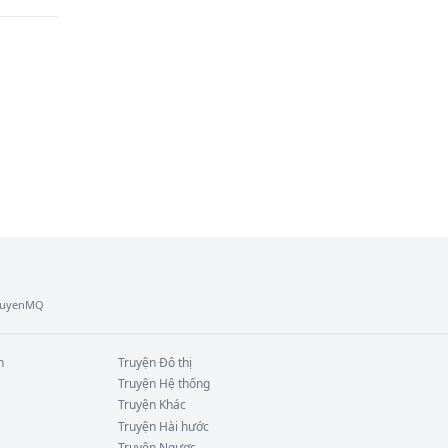
TruyenMQ
n
Truyện
Đô thị
Truyện
Hệ thống
Truyện
Khác
Truyện
Hài hước
Truyện
Ngược