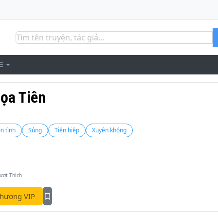
Đọa Tiên
n tình
Sủng
Tiên hiệp
Xuyên không
ượt Thích
hương VIP