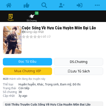
38
Truyện
DS.Chương
Cuộc Sống Về Hưu Của Huyền Môn Đại Lão
Đang cập nhật
0
ĐỀ CỬ
Đọc Từ Đầu
DS.Chương
Mua Chương VIP
Lưu Tủ Sách
4620
thành viên đang đọc truyện này
Thể loại
Huyền huyễn, Khác, Trọng sinh, Đam mỹ, Đô thị
Trạng thái
Còn tiếp
Số chương
38
Cập nhật
3y ago
Giói Thiệu Truyện
Cuộc Sống Về Hưu Của Huyền Môn Đại Lão