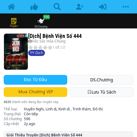
596
Truyện
DS.Chương
[Dịch] Bệnh Viện Số 444
Hắc Sắc Hỏa Chủng
1
ĐỀ CỬ
YY-Dịch
Đọc Từ Đầu
DS.Chương
Mua Chương VIP
Lưu Tủ Sách
4620
thành viên đang đọc truyện này
Thể loại
Huyền Nghi, Linh dị, Kinh dị , Trinh thám, Đô thị
Trạng thái
Còn tiếp
Số chương
596
Cập nhật
2y ago
Giói Thiệu Truyện
[Dịch] Bệnh Viện Số 444