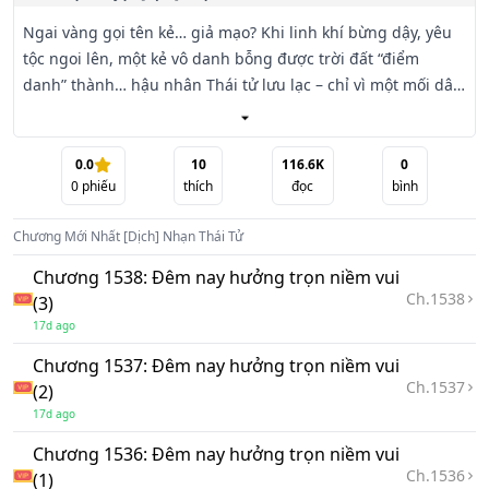
Ngai vàng gọi tên kẻ… giả mạo? Khi linh khí bừng dậy, yêu 
tộc ngoi lên, một kẻ vô danh bỗng được trời đất “điểm 
danh” thành… hậu nhân Thái tử lưu lạc – chỉ vì một mối dây 
khí vận với nàng công chúa bị phế. Vậy hắn là ai, và vì sao 
vận mệnh chọn nhầm?

0.0
10
116.6K
0
0
phiếu
thích
đọc
bình
Từ một thư sinh tay trắng, hắn lao vào khoa cử, từng bước 
đặt chân lên bậc thềm triều chính, bộc lộ trí tuệ sắc lạnh và 
Chương Mới Nhất
[Dịch] Nhạn Thái Tử
sức bật kinh người. Sau lưng là mồ tổ bị dòm ngó, trước 
mặt là triều cục như cối xay thịt, bên cạnh là hôn nhân trói 
Chương 1538: Đêm nay hưởng trọn niềm vui
bằng khí vận – mọi ngả đều đẩy hắn đến ngai vàng mang 
Ch.
1538
(3)
tên “Giả Thái Tử”.

17d ago
Chương 1537: Đêm nay hưởng trọn niềm vui
Nhưng ngai vàng ấy có giá bao nhiêu máu? Bởi càng tiến 
Ch.
1537
(2)
gần trung khu, hắn càng vén tấm màn quá khứ: năm xưa, 
17d ago
vì cớ gì đương kim hoàng đế hạ lệnh tru sát cả phủ Thái 
tử? Nếu chân tướng lộ ra, liệu “giả” có thành “chân”, hay tất 
Chương 1536: Đêm nay hưởng trọn niềm vui
Ch.
1536
cả chỉ là bàn cờ đẫm sát của thiên mệnh và nhân tâm?
(1)