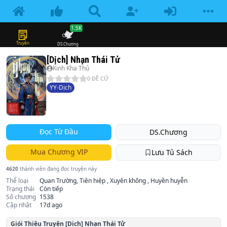
1.5K
Truyện
DS.Chương
[Dịch] Nhạn Thái Tử
Kinh Kha Thủ
0
ĐỀ CỬ
YY-Dịch
Đọc Từ Đầu
DS.Chương
Mua Chương VIP
Lưu Tủ Sách
4620
thành viên đang đọc truyện này
Thể loại
Quan Trường, Tiên hiệp , Xuyên không , Huyền huyễn
Trạng thái
Còn tiếp
Số chương
1538
Cập nhật
17d ago
Giói Thiệu Truyện
[Dịch] Nhạn Thái Tử