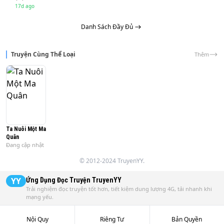
17d ago
Danh Sách Đầy Đủ
Truyện Cùng Thể Loại
Thêm
Ta Nuôi Một Ma
Quân
Đang cập nhật
© 2012-2024 TruyenYY.
YY
Ứng Dụng Đọc Truyện
TruyenYY
Trải nghiệm đọc truyện tốt hơn, tiết kiệm dung lượng 4G, tải nhanh khi
mạng yếu.
Nội Quy
Riêng Tư
Bản Quyền