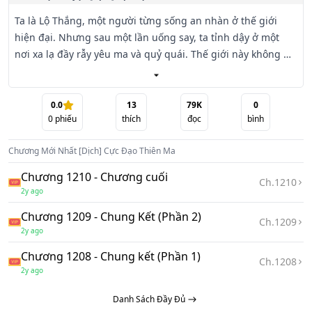
Ta là Lộ Thắng, một người từng sống an nhàn ở thế giới 
hiện đại. Nhưng sau một lần uống say, ta tỉnh dậy ở một 
nơi xa lạ đầy rẫy yêu ma và quỷ quái. Thế giới này không 
hề bình yên; từ gia tộc giàu có nhất nhì như Từ gia, cũng 
chỉ trong một đêm bị diệt môn. “Từ gia... nhà Từ đại nhân... 
bị diệt môn rồi!!” - những tiếng hét kinh hoàng vẫn vang 
0.0
13
79K
0
0
phiếu
thích
đọc
bình
vọng trong đầu ta. Để sống sót, ta phải học võ công từ 
Triệu bá và khám phá những bí mật đáng sợ ở thế giới này. 
Chương Mới Nhất
[Dịch] Cực Đạo Thiên Ma
Đoạn đường phía trước đầy rẫy nguy hiểm, nhưng ta 
không còn lựa chọn nào khác!
Chương 1210 - Chương cuối
Ch.
1210
2y ago
Chương 1209 - Chung Kết (Phần 2)
Ch.
1209
2y ago
Chương 1208 - Chung kết (Phần 1)
Ch.
1208
2y ago
Danh Sách Đầy Đủ