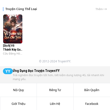
Truyện Cùng Thể Loại
Thêm
[Dịch] Võ
Thánh Này Quá
Cửu Đăng Hòa
Cẩn Thận
Thiện
© 2012-2024 TruyenYY.
YY
Ứng Dụng Đọc Truyện
TruyenYY
Trải nghiệm đọc truyện tốt hơn, tiết kiệm dung lượng 4G, tải nhanh khi
mạng yếu.
Nội Quy
Riêng Tư
Bản Quyền
Giới Thiệu
Liên Hệ
Facebook