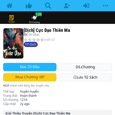
1.2K
Truyện
DS.Chương
[Dịch] Cực Đạo Thiên Ma
Cổn Khai
0
ĐỀ CỬ
YY-Dịch
Đọc Từ Đầu
DS.Chương
Mua Chương VIP
Lưu Tủ Sách
4620
thành viên đang đọc truyện này
Thể loại
Huyền huyễn
Trạng thái
Hoàn thành
Số chương
1210
Cập nhật
2y ago
Giói Thiệu Truyện
[Dịch] Cực Đạo Thiên Ma