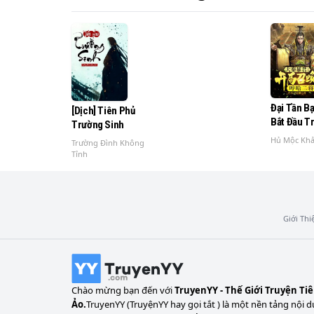
Đại Tần B
[Dịch] Tiên Phủ
Bắt Đầu T
Trường Sinh
Ông Hầm 
Hủ Mộc Khả
Trường Đình Không
Tỉnh
Giới Thi
Chào mừng bạn đến với
TruyenYY - Thế Giới Truyện Ti
Ảo.
TruyenYY (TruyệnYY hay gọi tắt ) là một nền tảng nội d