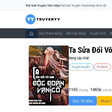
Thế Giới Truyện Tiên Hiệp
Thế Giới Truyện Tranh
Hoạt Hình 3D
Kim Thánh Bảng
Mới Cập Nhập
Truyện Dịch
Ta Sửa Đổi V
Đang cập nhật
Huyền huyễn
YY-Dịch
1165
1465k
Chương
Lượt X
Đọc Từ Đầu
Mua C