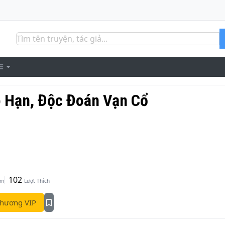
ô Hạn, Độc Đoán Vạn Cổ
102
em
Lượt Thích
hương VIP