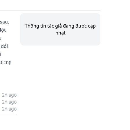
sau, 
Thông tin tác giả đang được cập
đột 
nhật
, 
đổi 
 
Dịch)!
2Y ago
2Y ago
2Y ago