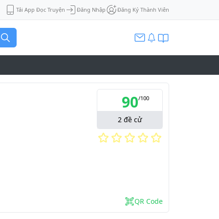
Tải App Đọc Truyện
Đăng Nhập
Đăng Ký Thành Viên
90
/
100
2
đề cử
QR Code