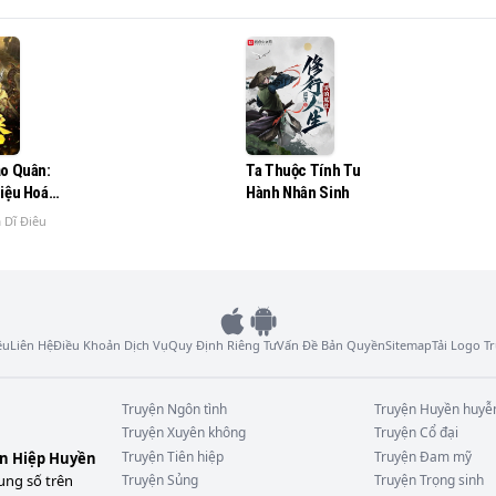
ạo Quân:
Ta Thuộc Tính Tu
riệu Hoán
Hành Nhân Sinh
Ông Hừ
 Dĩ Điêu
ệu
Liên Hệ
Điều Khoản Dịch Vụ
Quy Định Riêng Tư
Vấn Đề Bản Quyền
Sitemap
Tải Logo 
Truyện
Ngôn tình
Truyện
Huyền huyễ
Truyện
Xuyên không
Truyện
Cổ đại
Truyện
Tiên hiệp
Truyện
Đam mỹ
ên Hiệp Huyền
ung số trên
Truyện
Sủng
Truyện
Trọng sinh