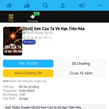
1.1K
Truyện
DS.Chương
[Dịch] Gen Của Ta Vô Hạn Tiến Hóa
Thanh Không Tẩy Vũ
1
ĐỀ CỬ
YY-Dịch
Đọc Từ Đầu
DS.Chương
Mua Chương VIP
Lưu Tủ Sách
4620
thành viên đang đọc truyện này
Thể loại
Đô thị, Dị năng
Trạng thái
Hoàn thành
Số chương
1101
Cập nhật
3y ago
Giói Thiệu Truyện
[Dịch] Gen Của Ta Vô Hạn Tiến Hóa