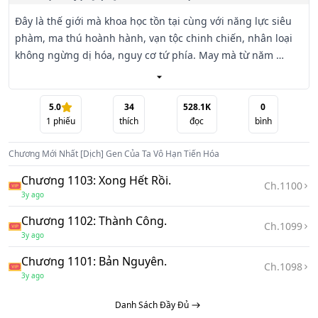
Đây là thế giới mà khoa học tồn tại cùng với năng lực siêu 
phàm, ma thú hoành hành, vạn tộc chinh chiến, nhân loại 
không ngừng dị hóa, nguy cơ tứ phía. May mà từ năm 
mười sáu tới mười tám, con người có cơ hội kích hoạt gen, 
trở thành chiến sĩ gen.

5.0
34
528.1K
0
1
phiếu
thích
đọc
bình
Chiến sĩ gen sẽ mạo hiểm tiến vào Khởi Nguyên Chi Địa tìm 
kiếm bảo vật, thu thập gen siêu phàm, nhận được năng lực 
Chương Mới Nhất
[Dịch] Gen Của Ta Vô Hạn Tiến Hóa
cường đại lại thần kỳ trở thành lực lượng đối kháng chủ 
yếu bảo vệ nhân loại.

Chương 1103: Xong Hết Rồi.
Ch.
1100
3y ago
Lục Duyên xuyên tới đây mang theo khối lập phương kỳ dị 
Chương 1102: Thành Công.
giúp gen có thể tiến hóa vô hạn.

Ch.
1099
3y ago
Hắn bỗng nhận ra, bản thân xuyên qua vừa đẹp trai lại có 
Chương 1101: Bản Nguyên.
Ch.
1098
bàn tay vàng, đủ yếu tố để làm nhân vật chính rồi! Chảng 
3y ago
lẽ hắn chính là nhân vật chính sao?!

Danh Sách Đầy Đủ