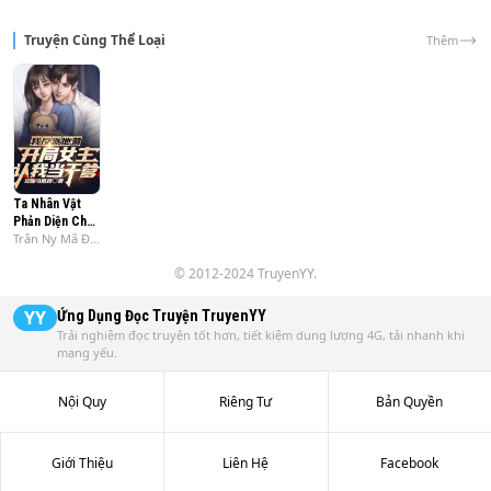
Lục Duyên hắn là mệnh trung chú định, trụ cột của nhân 
Truyện Cùng Thể Loại
Thêm
Ta Nhân Vật
Phản Diện Cha ,
Trân Ny Mã Đái
Bắt Đầu Nữ
Kính
Chính Nhận Ta
© 2012-2024 TruyenYY.
Làm Cha Nuôi
YY
Ứng Dụng Đọc Truyện
TruyenYY
Trải nghiệm đọc truyện tốt hơn, tiết kiệm dung lượng 4G, tải nhanh khi
mạng yếu.
Nội Quy
Riêng Tư
Bản Quyền
Giới Thiệu
Liên Hệ
Facebook