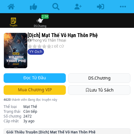
2.5K
Truyện
DS.Chương
[Dịch] Mạt Thế Vô Hạn Thôn Phệ
Phong Vũ Thần Thoại
2
ĐỀ CỬ
YY-Dịch
Đọc Từ Đầu
DS.Chương
Mua Chương VIP
Lưu Tủ Sách
4620
thành viên đang đọc truyện này
Thể loại
Mạt Thế
Trạng thái
Còn tiếp
Số chương
2472
Cập nhật
3y ago
Giói Thiệu Truyện
[Dịch] Mạt Thế Vô Hạn Thôn Phệ