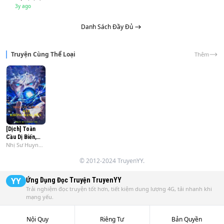
3y ago
Danh Sách Đầy Đủ
Truyện Cùng Thể Loại
Thêm
[Dịch] Toàn
Cầu Dị Biến,
Nhị Sư Huynh
Hay Không
Bản Tôn
Bằng Hên
© 2012-2024 TruyenYY.
YY
Ứng Dụng Đọc Truyện
TruyenYY
Trải nghiệm đọc truyện tốt hơn, tiết kiệm dung lượng 4G, tải nhanh khi
mạng yếu.
Nội Quy
Riêng Tư
Bản Quyền