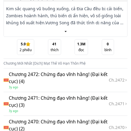
Kim sắc quang vũ buông xuống, cả Địa Cầu đều bị cải biến, 
Zombies hoành hành, thú biến dị ẩn hiện, vô số giống loài 
khủng bố xuất hiện.Vương Song đã thức tỉnh dị năng của 
mình, ở thế giới hỗn loạn này hoành không xuất thế, thôn 
phệ thiên phú, thôn phệ chư thiên, bước lên con đường 
vĩnh hằng!Chúc bạn có những giây phút vui vẻ khi đọc 
5.0
41
1.3M
0
2
phiếu
thích
đọc
bình
truyện Mạt Thế Vô Hạn Thôn Phệ (Dịch)!
Chương Mới Nhất
[Dịch] Mạt Thế Vô Hạn Thôn Phệ
Chương 2472: Chứng đạo vĩnh hằng! (Đại kết
Ch.
2472
cục) (4)
3y ago
Chương 2471: Chứng đạo vĩnh hằng! (Đại kết
Ch.
2471
cục) (3)
3y ago
Chương 2470: Chứng đạo vĩnh hằng! (Đại kết
Ch.
2470
cục) (2)