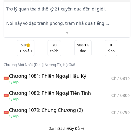
Trợ lý quan tòa ở thế kỷ 21 xuyên qua đến dị giới.

Nơi này võ đạo tranh phong, trăm nhà đua tiếng.

Nho gia: Hạo Nhiên Chính Khí, vạn pháp bất xâm.

5.0
20
508.1K
0
1
phiếu
thích
đọc
bình
Pháp gia: Lực lượng quy tắc, ngôn xuất pháp tùy.

Chương Mới Nhất
[Dịch] Nương Tử, Hộ Giá!
Binh gia: Lực lượng công phạt, đánh đâu thắng đó.

Chương 1081: Phiên Ngoại Hậu Ký
Ch.
1081
Mặc gia: Cơ quan tinh xảo, lấy thân phàm nhân, sánh vai 
1y ago
với Thần Minh.

Chương 1080: Phiên Ngoại Tiền Tình
Ch.
1080
1y ago
Âm Dương gia: Thuật số ngũ hành, xem quẻ coi bói, xu cát 
tị hung.

Chương 1079: Chung Chương (2)
Ch.
1079
1y ago
...

Danh Sách Đầy Đủ