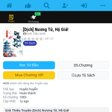
1.1K
Truyện
DS.Chương
[Dịch] Nương Tử, Hộ Giá!
Vinh Tiểu Vinh
1
ĐỀ CỬ
YY-Dịch
Đọc Từ Đầu
DS.Chương
Mua Chương VIP
Lưu Tủ Sách
4620
thành viên đang đọc truyện này
Thể loại
Huyền huyễn
Trạng thái
Hoàn thành
Số chương
1083
Cập nhật
1y ago
Giói Thiệu Truyện
[Dịch] Nương Tử, Hộ Giá!