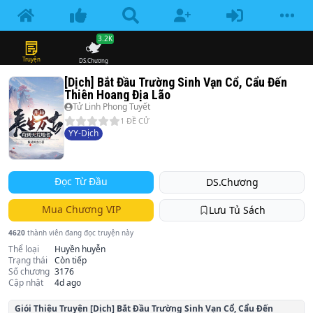
3.2K
Truyện
DS.Chương
[Dịch] Bắt Đầu Trường Sinh Vạn Cổ, Cẩu Đến
Thiên Hoang Địa Lão
Tử Linh Phong Tuyết
1
ĐỀ CỬ
YY-Dịch
Đọc Từ Đầu
DS.Chương
Mua Chương VIP
Lưu Tủ Sách
4620
thành viên đang đọc truyện này
Thể loại
Huyền huyễn
Trạng thái
Còn tiếp
Số chương
3176
Cập nhật
4d ago
Giói Thiệu Truyện
[Dịch] Bắt Đầu Trường Sinh Vạn Cổ, Cẩu Đến