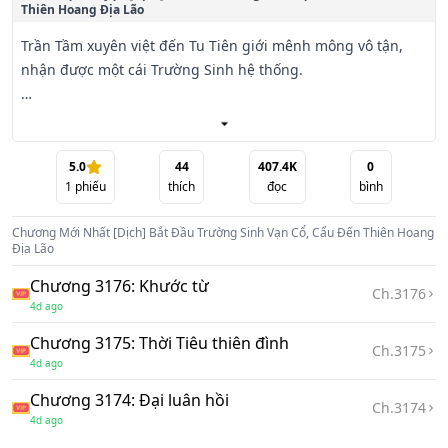
Thiên Hoang Địa Lão
Trần Tầm xuyên việt đến Tu Tiên giới mênh mông vô tận, 
nhận được một cái Trường Sinh hệ thống.

Không đánh nhau.

Không tranh bá.

Không thèm xen vào chuyện của ai.

5.0
44
407.4K
0
1
phiếu
thích
đọc
bình
Hắn chỉ muốn cùng con trâu già bên người, trường sinh 
Chương Mới Nhất
[Dịch] Bắt Đầu Trường Sinh Vạn Cổ, Cẩu Đến Thiên Hoang
bất tử, dạo bước thế gian, ngắm một vòng phồn hoa.

Địa Lão
Chương 3176: Khước từ
Từ một tiểu sơn thôn không ai biết tên, hắn chứng kiến hết 
Ch.
3176
4d ago
thảy —

Từ thời đại hoàng kim thịnh thế, đến đại loạn quy tắc sụp 
Chương 3175: Thời Tiêu thiên đình
Ch.
3175
đổ, từ hắc ám bộc phát, đến vạn linh lặng tắt…

4d ago
Chương 3174: Đại luân hồi
Hắn thì vẫn thế, mặc áo vải thô, chậm rãi nhai rau xanh, 
Ch.
3174
4d ago
thỉnh thoảng tiện tay luyện đan, ngẫu nhiên dắt trâu đi 