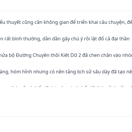
ểu thuyết cũng cần không gian để triển khai câu chuyện, để
rất bình thường, dần dần gây chú ý rồi lật đổ cả đại thần 
ào nửa bộ Đường Chuyên thôi Kiết Dữ 2 đã chen chân vào nh
ng, hóm hỉnh nhưng có nền tảng lịch sử sâu dày đã tạo nê
ưng lịch sử có thể viết lại, còn ai có thể viết lịch sử thoải m
hường, tướng mạo bình thường, trí tuệ bình thường, nghị lự
n phố, nhưng ai quy định chỉ thiên tài mới được xuyên việt?