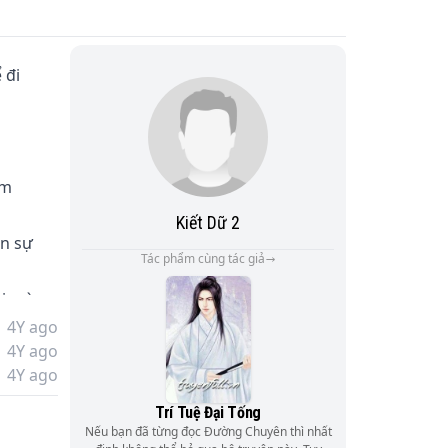
 đi 
óm 
Kiết Dữ 2
n sự 
Tác phẩm cùng tác giả
ái mà 
4Y ago
4Y ago
c 
4Y ago


Trí Tuệ Đại Tống
Nếu bạn đã từng đọc Đường Chuyên thì nhất