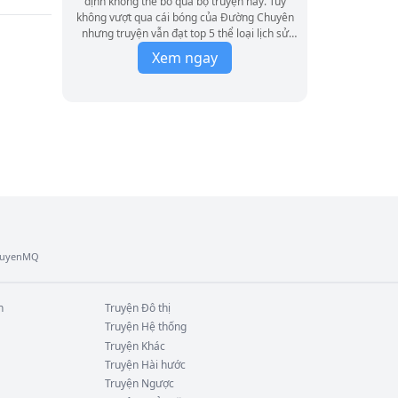
định không thể bỏ qua bộ truyện này. Tuy
g gặp 
không vượt qua cái bóng của Đường Chuyên
nhưng truyện vẫn đạt top 5 thể loại lịch sử
quân sự trên qidian Hành văn tinh tế, có sự
Xem ngay
 đại 
thông hiểu sâu sắc về lịch sử, nhân vật được
phác họa một cách tỉ mỉ, tất cả những điều
này đã tạo một phong cách Kiết Dữ 2. Mời
các bạn đón đọc truyện.
ật, 
i, 
uệ 
TruyenMQ
n
Truyện
Đô thị
Truyện
Hệ thống
Truyện
Khác
Truyện
Hài hước
Truyện
Ngược