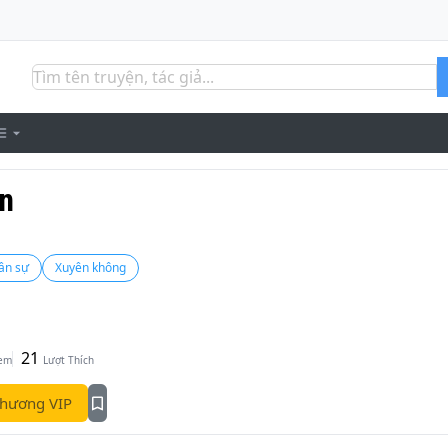
n
ân sự
Xuyên không
21
Xem
Lượt Thích
hương VIP