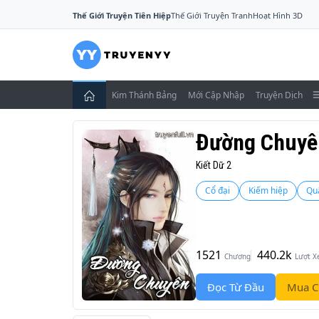
Thế Giới Truyện Tiên Hiệp
Thế Giới Truyện Tranh
Hoạt Hình 3D
Kim Thánh Bảng
Mới Cập Nhập
Truyện Dịch
Đường Chuyê
Kiết Dữ 2
Cổ đại
Kiếm hiệp
Qu
1521
440.2k
Chương
Lượt 
Đọc Từ Đầu
Mua C