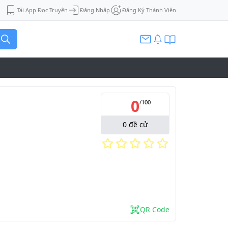
Tải App Đọc Truyện
Đăng Nhập
Đăng Ký Thành Viên
0
/
100
0
đề cử
QR Code