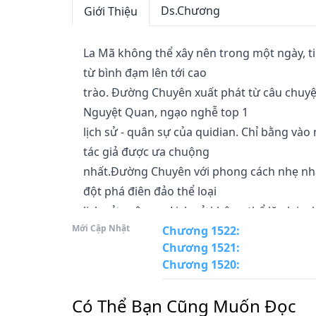
Ds.Chương
Giới Thiệu
La Mã không thể xây nên trong một ngày, ti
từ bình đạm lên tới cao

trào. Đường Chuyên xuất phát từ câu chuyện 
Nguyệt Quan, ngạo nghễ top 1

lịch sử - quân sự của quidian. Chỉ bằng v
tác giả được ưa chuộng

nhất.Đường Chuyên với phong cách nhẹ nhà
đột phá điên đảo thể loại

lịch sử quân sự. Lịch sử không thể lặp lại, nh
Mới Cập Nhật
không tùy tiện

Chương 1522
:
Chương 1521
:
như Kiết Dữ 2?Vân Diệp chỉ là người bình t
Chương 1520
:
cũng bình thường, giống như

vô vàn người bình thường mà bạn thấy đi trê
Có Thể Bạn Cũng Muốn Đọc