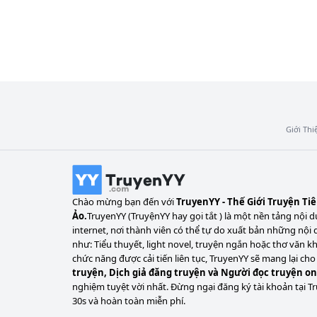
Giới Thi
Chào mừng bạn đến với
TruyenYY - Thế Giới Truyện Ti
Ảo.
TruyenYY (TruyệnYY hay gọi tắt ) là một nền tảng nội d
internet, nơi thành viên có thể tự do xuất bản những nội 
như: Tiểu thuyết, light novel, truyện ngắn hoặc thơ văn k
chức năng được cải tiến liên tục, TruyenYY sẽ mang lại cho
truyện, Dịch giả đăng truyện và Người đọc truyện on
nghiệm tuyệt vời nhất. Đừng ngại đăng ký tài khoản tại Tr
30s và hoàn toàn miễn phí.