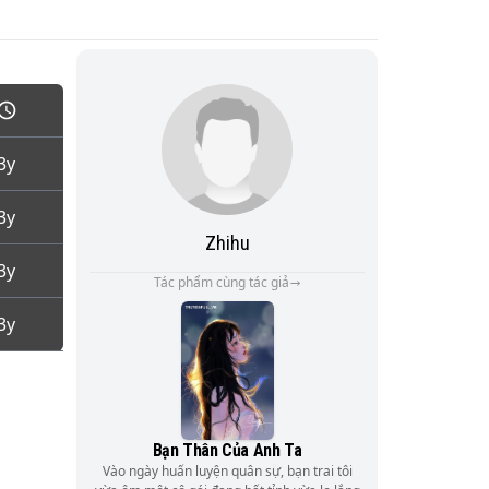
3y
3y
Zhihu
3y
Tác phẩm cùng tác giả
3y
Bạn Thân Của Anh Ta
Vào ngày huấn luyện quân sự, bạn trai tôi