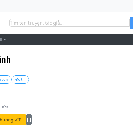
ình
 văn
Đô thị
 Thích
hương VIP