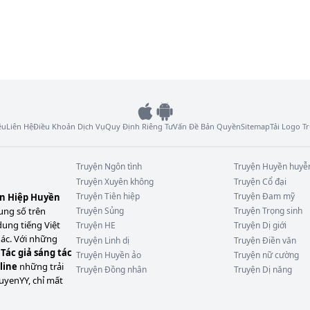
ệu
Liên Hệ
Điều Khoản Dịch Vụ
Quy Định Riêng Tư
Vấn Đề Bản Quyền
Sitemap
Tải Logo 
Truyện
Ngôn tình
Truyện
Huyền huyễ
Truyện
Xuyên không
Truyện
Cổ đại
Truyện
Tiên hiệp
Truyện
Đam mỹ
ên Hiệp Huyền
ung số trên
Truyện
Sủng
Truyện
Trọng sinh
dung tiếng Việt
Truyện
HE
Truyện
Dị giới
hác. Với những
Truyện
Linh dị
Truyện
Điền văn
Tác giả sáng tác
Truyện
Huyền ảo
Truyện
nữ cường
line
những trải
Truyện
Đồng nhân
Truyện
Dị năng
uyenYY, chỉ mất