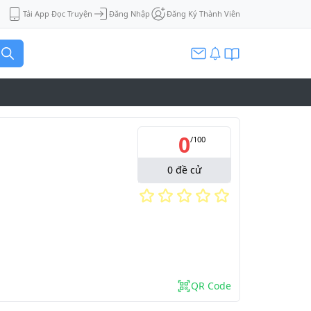
Tải App Đọc Truyện
Đăng Nhập
Đăng Ký Thành Viên
0
/
100
0
đề cử
QR Code