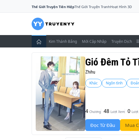
Thế Giới Truyện Tiên Hiệp
Thế Giới Truyện Tranh
Hoạt Hình 3D
Kim Thánh Bảng
Mới Cập Nhập
Truyện Dịch
Gió Đêm Tỏ T
Zhihu
Khác
Ngôn tình
Đoản
4
48
0
Chương
Lượt Xem
Lượt
Đọc Từ Đầu
Mua C