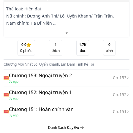
Thể loại: Hiện đại

Nữ chính: Dương Anh Thi/ Lôi Uyển Khanh/ Trân Trân. 

Nam chính: Hạ Dĩ Niên 

Một câu chuyện tình yêu cảu Dương Anh Thi với bốn chàng 
trai nam phụ tài hoa như thiên thần và một ác quỷ vampire 
0.0
1
1.7K
0
0
phiếu
thích
đọc
bình
khát máu.

Chương Mới Nhất
Lôi Uyển Khanh, Em Dám Tính Kế Tôi
Cô là chủ tịch của tập đoàn Yunus nhưng do đi một nước 
cờ sai lầm đã khiến công ty bị phá sản, tất cả các cổ đông vì 
Chương 153: Ngoại truyện 2
Ch.
153
thế đồng loạt

3y ago
đuổi cô ra khỏi công ty.

Chương 152: Ngoại truyện 1
Ch.
152
3y ago
Trong lúc quẫn bách cô đã bị tai nạn giao thông sau đó 
trùng sinh vào Lôi Uyển Khanh, thiên kim tiểu thư của Lôi 
Chương 151: Hoàn chính văn
Ch.
151
gia cũng bị hãm

3y ago
hại, mất mạng.

Danh Sách Đầy Đủ