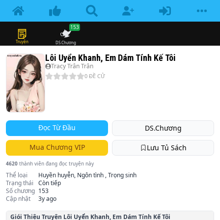
153
Truyện
DS.Chương
Lôi Uyển Khanh, Em Dám Tính Kế Tôi
Tracy Trân Trân
0
ĐỀ CỬ
Đọc Từ Đầu
DS.Chương
Mua Chương VIP
Lưu Tủ Sách
4620
thành viên đang đọc truyện này
Thể loại
Huyền huyễn, Ngôn tình , Trọng sinh
Trạng thái
Còn tiếp
Số chương
153
Cập nhật
3y ago
Giói Thiệu Truyện
Lôi Uyển Khanh, Em Dám Tính Kế Tôi