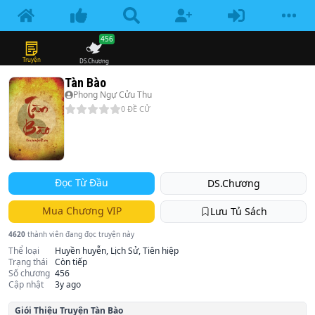
456
Truyện
DS.Chương
Tàn Bào
Phong Ngự Cửu Thu
0
ĐỀ CỬ
Đọc Từ Đầu
DS.Chương
Mua Chương VIP
Lưu Tủ Sách
4620
thành viên đang đọc truyện này
Thể loại
Huyền huyễn, Lịch Sử, Tiên hiệp
Trạng thái
Còn tiếp
Số chương
456
Cập nhật
3y ago
Giói Thiệu Truyện
Tàn Bào