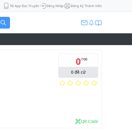
Tải App Đọc Truyện
Đăng Nhập
Đăng Ký Thành Viên
0
/
100
0
đề cử
QR Code