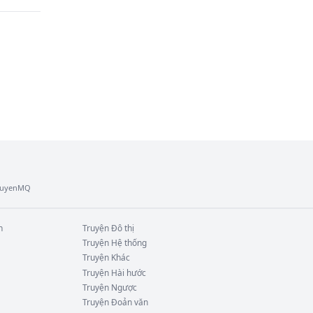
TruyenMQ
vào 
n
Truyện
Đô thị
Truyện
Hệ thống
Truyện
Khác
 tài 
Truyện
Hài hước
Truyện
Ngược
Truyện
Đoản văn