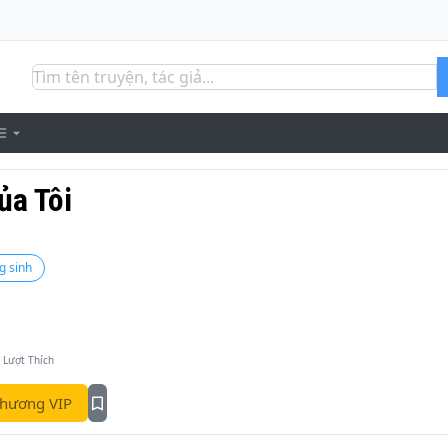
ủa Tôi
g sinh
Lượt Thích
hương VIP