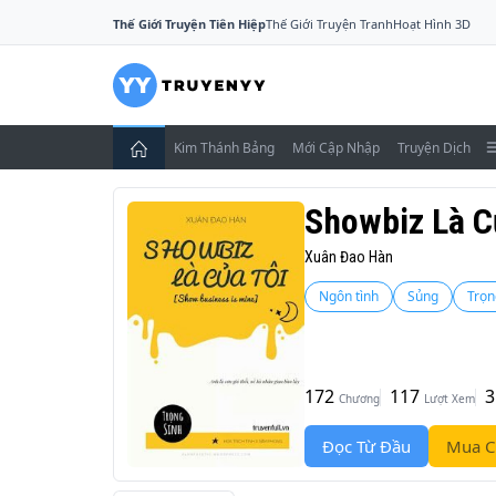
Thế Giới Truyện Tiên Hiệp
Thế Giới Truyện Tranh
Hoạt Hình 3D
Kim Thánh Bảng
Mới Cập Nhập
Truyện Dịch
Showbiz Là C
Xuân Đao Hàn
Ngôn tình
Sủng
Trọn
172
117
3
Chương
Lượt Xem
Đọc Từ Đầu
Mua C