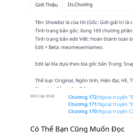
Ds.Chương
Giới Thiệu
Tên: Showbiz là của tôi (Gốc: Giới giải trí là
Tình trạng bản gốc: Xong 169 chương phần 
Tình trạng bản edit Việt: Hoàn thành toàn bộ
Edit + Beta: meomeoemlameo.

Edit lại bìa dựa theo bìa gốc bản Trung: Snap
Thể loại: Original, Ngôn tình, Hiện đại, HE, 
Showbiz, Sảng văn, Đô

Mới Cập Nhật
thị tình duyên, Duyên trời tác hợp, Kim bài 
Chương 172
:
Ngoại truyện “B
Chương 171
:
Ngoại truyện “B
Chương 170
:
Ngoại truyện C
Tích phân trên Tấn Giang (tính đến ngày 17/0
Có Thể Bạn Cũng Muốn Đọc
________
