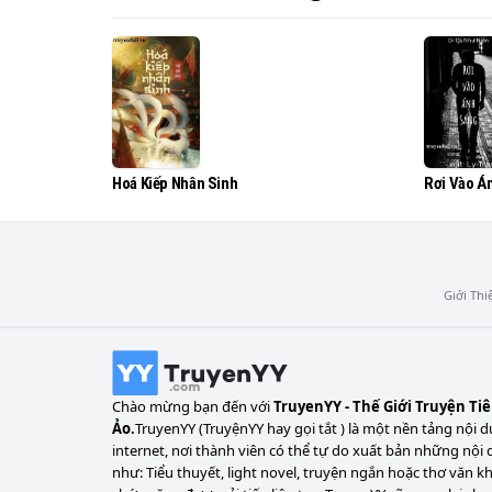
Giới thiệu:

Hứa Trích Tinh thần tượng một nam minh ti
Cô tin chắc rằng một ngày nào đó, thế giới 
Hoá Kiếp Nhân Sinh
Rơi Vào Á
Có điều, cô không đợi được ngày ấy. Bởi vì
Anh chết đi rồi, những chuyện bất công khi 
Giới Thi
Hoá ra anh là trẻ mồ côi bị thu dưỡng, hoá
đàn dương cầm được nữa là

Chào mừng bạn đến với
TruyenYY - Thế Giới Truyện Ti
do đồng đội cố giẫm ý nát ngón tay. Hoá ra a
Ảo.
TruyenYY (TruyệnYY hay gọi tắt ) là một nền tảng nội d
nguyên chia cắt.

internet, nơi thành viên có thể tự do xuất bản những nội 
như: Tiểu thuyết, light novel, truyện ngắn hoặc thơ văn k