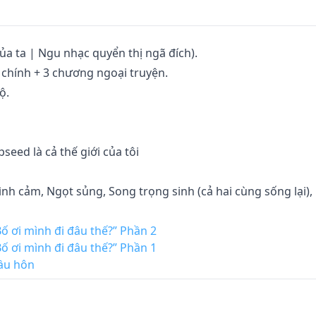
 của ta | Ngu nhạc quyển thị ngã đích).

chính + 3 chương ngoại truyện.

.

seed là cả thế giới của tôi 

Tình cảm, Ngọt sủng, Song trọng sinh (cả hai cùng sống lại), 
đề cử, counter attack, 1v1, Nữ chủ

ố ơi mình đi đâu thế?” Phần 2
ố ơi mình đi đâu thế?” Phần 1
ầu hôn
3/2020): 4 tỷ 5.
