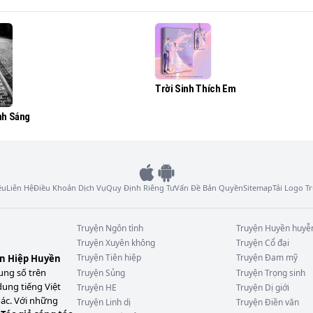
nh mới đang trên đà phát triển tên Sầm Phong.

Trời Sinh Thích Em
sẽ nhận ra tài năng và hào quang của anh.

nh Sáng
, Sầm Phong mắc bệnh trầm cảm, tự sát trong nhà.

còn sống mới lộ ra.

ệu
Liên Hệ
Điều Khoản Dịch Vụ
Quy Định Riêng Tư
Vấn Đề Bản Quyền
Sitemap
Tải Logo 
 ra cha anh là tội phạm giết người. Hoá ra anh không chạm 
Truyện
Ngôn tình
Truyện
Huyền huyễ
Truyện
Xuyên không
Truyện
Cổ đại
Truyện
Tiên hiệp
Truyện
Đam mỹ
ên Hiệp Huyền
nh bị người trong công ty đàn áp, lại đắc tội cấp trên, khiến
ung số trên
Truyện
Sủng
Truyện
Trọng sinh
dung tiếng Việt
Truyện
HE
Truyện
Dị giới
hác. Với những
Truyện
Linh dị
Truyện
Điền văn