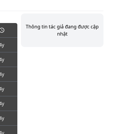
Thông tin tác giả đang được cập
nhật
4y
4y
4y
4y
4y
4y
4y