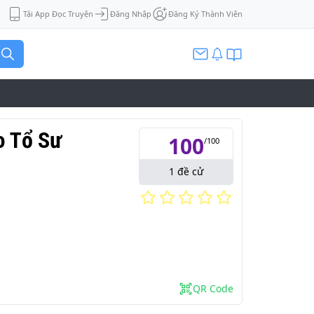
Tải App Đọc Truyện
Đăng Nhập
Đăng Ký Thành Viên
o Tổ Sư
100
/
100
1
đề cử
QR Code