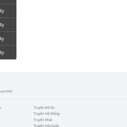
4y
4y
4y
4y
TruyenMQ
n
Truyện
Đô thị
Truyện
Hệ thống
Truyện
Khác
Truyện
Hài hước