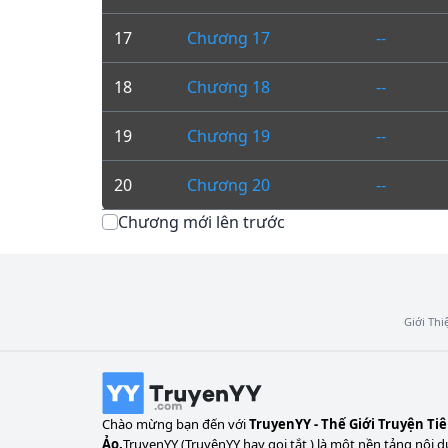
17
Chương 17
--
18
Chương 18
--
19
Chương 19
--
20
Chương 20
--
Chương mới lên trước
Giới Thi
Chào mừng bạn đến với
TruyenYY - Thế Giới Truyện Ti
Ảo.
TruyenYY (TruyệnYY hay gọi tắt ) là một nền tảng nội d