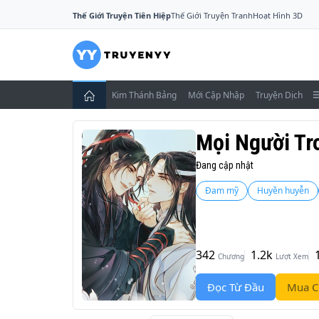
Thế Giới Truyện Tiên Hiệp
Thế Giới Truyện Tranh
Hoạt Hình 3D
Kim Thánh Bảng
Mới Cập Nhập
Truyện Dịch
Mọi Người Tr
Đang cập nhật
Đam mỹ
Huyền huyễn
342
1.2k
Chương
Lượt Xem
Đọc Từ Đầu
Mua C