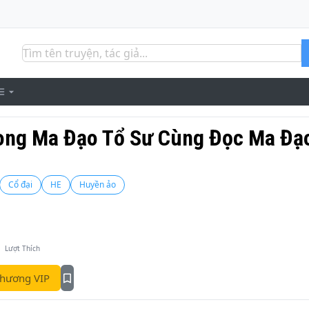
ong Ma Đạo Tổ Sư Cùng Đọc Ma Đạ
Cổ đại
HE
Huyền ảo
1
Lượt Thích
hương VIP