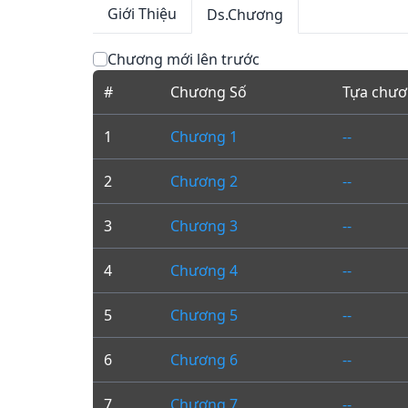
Giới Thiệu
Ds.Chương
Chương mới lên trước
#
Chương Số
Tựa chư
1
Chương 1
--
2
Chương 2
--
3
Chương 3
--
4
Chương 4
--
5
Chương 5
--
6
Chương 6
--
7
Chương 7
--