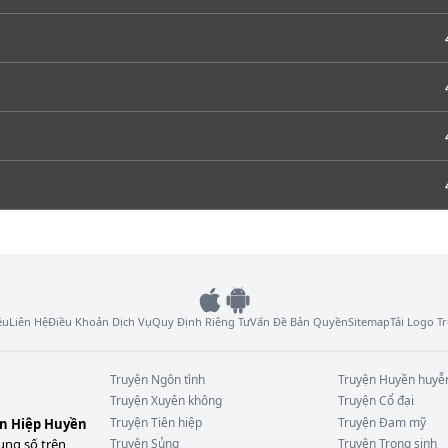
ệu
Liên Hệ
Điều Khoản Dịch Vụ
Quy Định Riêng Tư
Vấn Đề Bản Quyền
Sitemap
Tải Logo 
Truyện
Ngôn tình
Truyện
Huyền huyễ
Truyện
Xuyên không
Truyện
Cổ đại
Truyện
Tiên hiệp
Truyện
Đam mỹ
ên Hiệp Huyền
ung số trên
Truyện
Sủng
Truyện
Trọng sinh