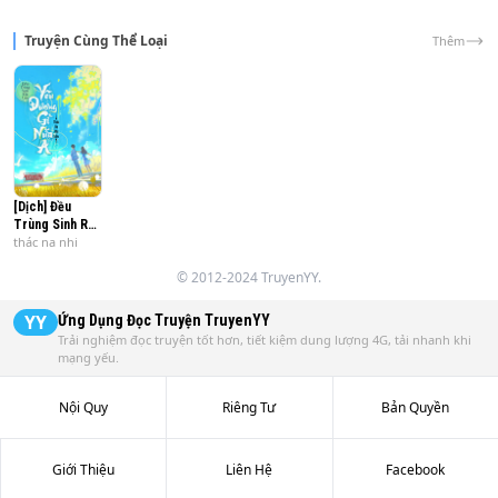
Truyện Cùng Thể Loại
Thêm
[Dịch] Đều
Trùng Sinh Rồi
thác na nhi
Còn Yêu Đương
Cái Gì Nữa A?
© 2012-2024 TruyenYY.
YY
Ứng Dụng Đọc Truyện
TruyenYY
Trải nghiệm đọc truyện tốt hơn, tiết kiệm dung lượng 4G, tải nhanh khi
mạng yếu.
Nội Quy
Riêng Tư
Bản Quyền
Giới Thiệu
Liên Hệ
Facebook