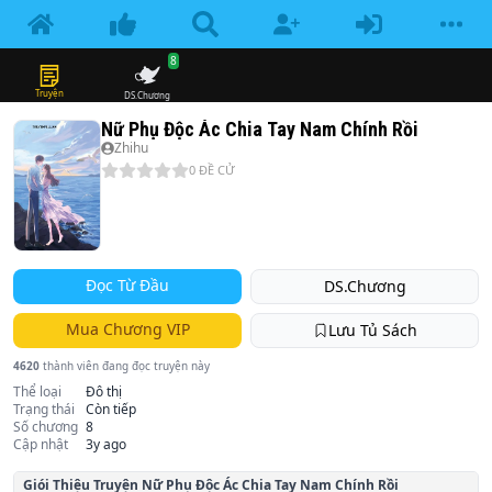
8
Truyện
DS.Chương
Nữ Phụ Độc Ác Chia Tay Nam Chính Rồi
Zhihu
0
ĐỀ CỬ
Đọc Từ Đầu
DS.Chương
Mua Chương VIP
Lưu Tủ Sách
4620
thành viên đang đọc truyện này
Thể loại
Đô thị
Trạng thái
Còn tiếp
Số chương
8
Cập nhật
3y ago
Giói Thiệu Truyện
Nữ Phụ Độc Ác Chia Tay Nam Chính Rồi