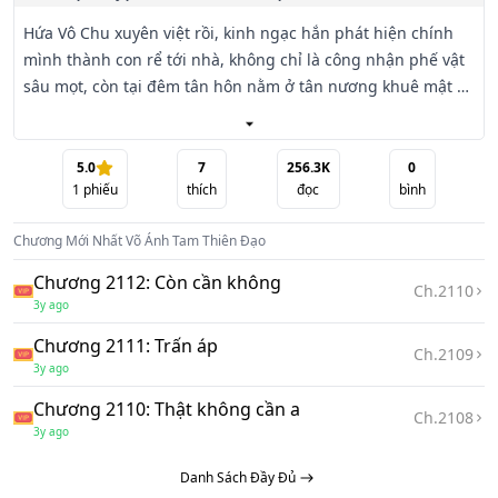
Hứa Vô Chu xuyên việt rồi, kinh ngạc hắn phát hiện chính 
mình thành con rể tới nhà, không chỉ là công nhận phế vật 
sâu mọt, còn tại đêm tân hôn nằm ở tân nương khuê mật 
trên giường.

Ăn bữa cơm lại ngộ nhập thanh lâu, thanh lãnh thê tử đối 
5.0
7
256.3K
0
1
phiếu
thích
đọc
bình
với hắn thất vọng cực độ, cha vợ đuổi hắn đi gia tộc Võ 
Đường , mặc hắn kệ sống kệ chết.

Chương Mới Nhất
Võ Ánh Tam Thiên Đạo
Nhưng hắn lại bởi vì xuyên qua, đạt được một cái Luân Hồi 
Chương 2112: Còn cần không
Ch.
2110
Bát rách tung toé cần dựa vào nuốt vạn vật mới có thể chữa 
3y ago
trị, mà mỗi chữa trị một vết nứt liền sẽ phản hồi hắn lực 
Chương 2111: Trấn áp
lượng. Nuốt

Ch.
2109
3y ago
Một khối sắt, thu hoạch được một ngưu chi lực; nuốt một 
Chương 2110: Thật không cần a
Ch.
2108
khối bạc, cảnh giới tăng lên một trọng; nuốt một khối vàng, 
3y ago
chiến kỹ tu luyện đến đại thành. . . .

Danh Sách Đầy Đủ