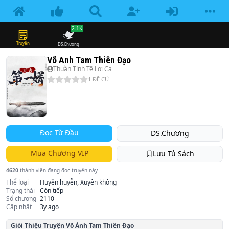
2.1K
Truyện
DS.Chương
Võ Ánh Tam Thiên Đạo
Thuần Tình Tê Lợi Ca
1
ĐỀ CỬ
Đọc Từ Đầu
DS.Chương
Mua Chương VIP
Lưu Tủ Sách
4620
thành viên đang đọc truyện này
Thể loại
Huyền huyễn, Xuyên không
Trạng thái
Còn tiếp
Số chương
2110
Cập nhật
3y ago
Giói Thiệu Truyện
Võ Ánh Tam Thiên Đạo