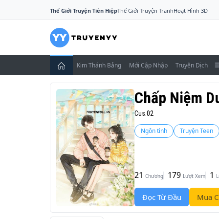
Thế Giới Truyện Tiên Hiệp
Thế Giới Truyện Tranh
Hoạt Hình 3D
Kim Thánh Bảng
Mới Cập Nhập
Truyện Dịch
Chấp Niệm Du
Cus.02
Ngôn tình
Truyện Teen
21
179
1
Chương
Lượt Xem
L
Đọc Từ Đầu
Mua C