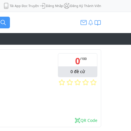
Tải App Đọc Truyện
Đăng Nhập
Đăng Ký Thành Viên
0
/
100
0
đề cử
QR Code