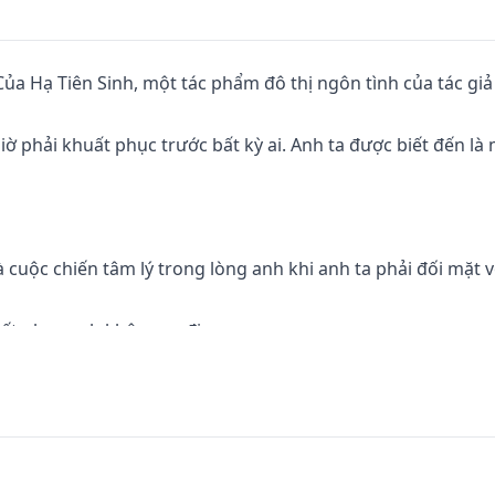
a Hạ Tiên Sinh, một tác phẩm đô thị ngôn tình của tác giả
ờ phải khuất phục trước bất kỳ ai. Anh ta được biết đến là 
cuộc chiến tâm lý trong lòng anh khi anh ta phải đối mặt v
t phục anh không ra đi.

 anh có thể lấy cả tính mạng của em."

thử đọc thêm những tác phẩm khác như Sinh Mệnh Mới hoặc