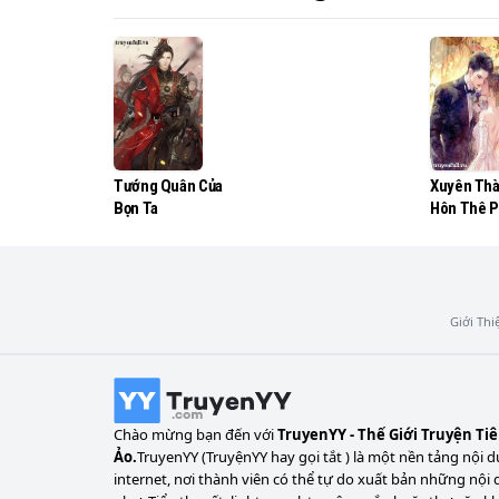
Tướng Quân Của
Xuyên Thà
Bọn Ta
Hôn Thê P
Của Tổng 
Lùng
Giới Thi
Chào mừng bạn đến với
TruyenYY - Thế Giới Truyện Ti
Ảo.
TruyenYY (TruyệnYY hay gọi tắt ) là một nền tảng nội d
internet, nơi thành viên có thể tự do xuất bản những nội 