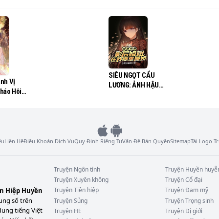
SIÊU NGỌT CẨU
nh Vị
LƯƠNG: ẢNH HẬU
háo Hôi
TỶ TỶ Ở TRONG
Tài Lạnh
NGỰC TA NŨNG NỊU
ệu
Liên Hệ
Điều Khoản Dịch Vụ
Quy Định Riêng Tư
Vấn Đề Bản Quyền
Sitemap
Tải Logo 
Truyện
Ngôn tình
Truyện
Huyền huyễ
Truyện
Xuyên không
Truyện
Cổ đại
Truyện
Tiên hiệp
Truyện
Đam mỹ
ên Hiệp Huyền
ung số trên
Truyện
Sủng
Truyện
Trọng sinh
dung tiếng Việt
Truyện
HE
Truyện
Dị giới