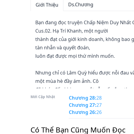
Ds.Chương
Giới Thiệu
Bạn đang đọc truyện Chấp Niệm Duy Nhất Củ
Cus.02. Hạ Trí Khanh, một người

thành đạt của giới kinh doanh, không bao gi
tàn nhẫn và quyết đoán,

luôn đạt được mọi thứ mình muốn.

Nhưng chỉ có Lâm Quỳ hiểu được nỗi đau và 
một mùa hè đầy ám ảnh. Cô

đã khóc đến khi sưng mắt vẫn cố gắng thuyế
Mới Cập Nhật
Chương 28
:
28
Chương 27
:
27
"Cho em một cuộc sống yên bình và an toàn,
Chương 26
:
26
Nếu bạn yêu thích truyện ngôn tình, hãy 
Có Thể Bạn Cũng Muốn Đọc
Nhạc Tiên Sinh Đang Không Vui.