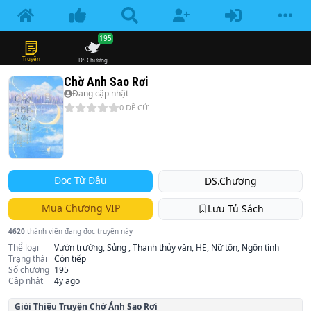
195
Truyện
DS.Chương
Chờ Ánh Sao Rơi
Đang cập nhật
0
ĐỀ CỬ
Đọc Từ Đầu
DS.Chương
Mua Chương VIP
Lưu Tủ Sách
4620
thành viên đang đọc truyện này
Thể loại
Vườn trường, Sủng , Thanh thủy văn, HE, Nữ tôn, Ngôn tình
Trạng thái
Còn tiếp
Số chương
195
Cập nhật
4y ago
Giói Thiệu Truyện
Chờ Ánh Sao Rơi