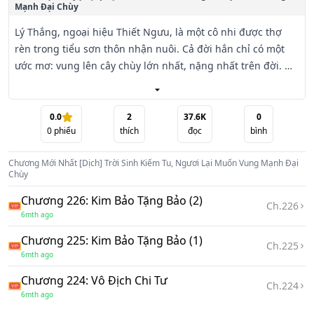
Mạnh Đại Chùy
Lý Thắng, ngoại hiệu Thiết Ngưu, là một cô nhi được thợ 
rèn trong tiểu sơn thôn nhận nuôi. Cả đời hắn chỉ có một 
ước mơ: vung lên cây chùy lớn nhất, nặng nhất trên đời. 
Trong một lần cơ duyên xảo hợp, hắn cứu được một đệ tử 
Kiếm Tông, từ đó được đưa vào môn phái lấy kiếm tu xưng 
bá thiên hạ — Kiếm Tông.

0.0
2
37.6K
0
0
phiếu
thích
đọc
bình
Một lần kiểm trắc thiên phú, kết quả chấn động cổ kim: trời 
Chương Mới Nhất
[Dịch] Trời Sinh Kiếm Tu, Ngươi Lại Muốn Vung Mạnh Đại
sinh Kiếm Tâm Thông Minh, Kiếm Đạo Thánh Thai vạn cổ 
Chùy
không một.

Chương 226: Kim Bảo Tặng Bảo (2)
Ch.
226
6mth ago
Toàn tông chấn động, tông chủ mừng như điên, vô số 
trưởng lão tranh nhau thu đồ. Thế nhưng, trước những bộ 
Chương 225: Kim Bảo Tặng Bảo (1)
Ch.
225
thần kiếm bí tịch mà người người tha thiết mơ ước, Lý 
6mth ago
Thắng lại lộ vẻ ghét bỏ:

Chương 224: Vô Địch Chi Tư
“Thứ này nhẹ hều, quá mềm yếu! Ta chỉ thích cái chùy, một 
Ch.
224
6mth ago
chùy nện xuống là xong hết!”
