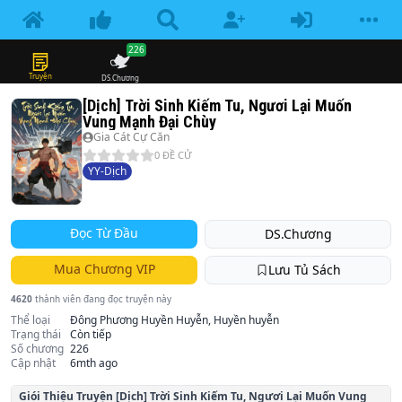
226
Truyện
DS.Chương
[Dịch] Trời Sinh Kiếm Tu, Ngươi Lại Muốn
Vung Mạnh Đại Chùy
Gia Cát Cự Căn
0
ĐỀ CỬ
YY-Dịch
Đọc Từ Đầu
DS.Chương
Mua Chương VIP
Lưu Tủ Sách
4620
thành viên đang đọc truyện này
Thể loại
Đông Phương Huyền Huyễn, Huyền huyễn
Trạng thái
Còn tiếp
Số chương
226
Cập nhật
6mth ago
Giói Thiệu Truyện
[Dịch] Trời Sinh Kiếm Tu, Ngươi Lại Muốn Vung