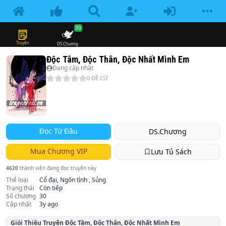
30
Truyện
DS.Chương
Độc Tâm, Độc Thân, Độc Nhất Mình Em
Đang cập nhật
0
ĐỀ CỬ
Đọc Từ Đầu
DS.Chương
Mua Chương VIP
Lưu Tủ Sách
4620
thành viên đang đọc truyện này
Thể loại
Cổ đại, Ngôn tình , Sủng
Trạng thái
Còn tiếp
Số chương
30
Cập nhật
3y ago
Giói Thiệu Truyện
Độc Tâm, Độc Thân, Độc Nhất Mình Em