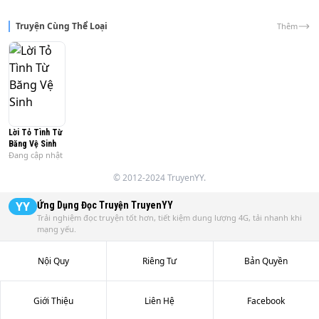
Trái tim ấm nóng.

Truyện Cùng Thể Loại
Thêm
Đổi kiếp không đổi lòng.
Lời Tỏ Tình Từ
Băng Vệ Sinh
Đang cập nhật
© 2012-2024 TruyenYY.
YY
Ứng Dụng Đọc Truyện
TruyenYY
Trải nghiệm đọc truyện tốt hơn, tiết kiệm dung lượng 4G, tải nhanh khi
mạng yếu.
Nội Quy
Riêng Tư
Bản Quyền
Giới Thiệu
Liên Hệ
Facebook