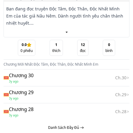
Bạn đang đọc truyện Độc Tâm, Độc Thân, Độc Nhất Mình 
Em của tác giả Nâu Nêm. Dành người tình yêu chân thành 
nhiệt huyết.

Bia đá lạnh lẽo.

0.0
1
12
0
0
phiếu
thích
đọc
bình
Trái tim ấm nóng.

Chương Mới Nhất
Độc Tâm, Độc Thân, Độc Nhất Mình Em
Nắm chặt tay người không buông chấp niệm.

Chương 30
Ch.
30
Đổi kiếp không đổi tình.

3y ago
Chương 29
Mang theo tấm lòng chung thủy, chỉ mong có thể cùng 
Ch.
29
3y ago
người sống đến bạc đầu.

Chương 28
Ch.
28
Dành người tình yêu nhiệt huyết.

3y ago
Danh Sách Đầy Đủ
Bia đá lạnh lẽo.
