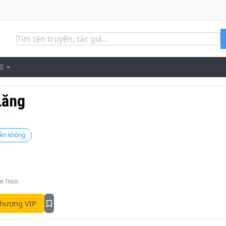
Lăng
ên không
ợt Thích
hương VIP