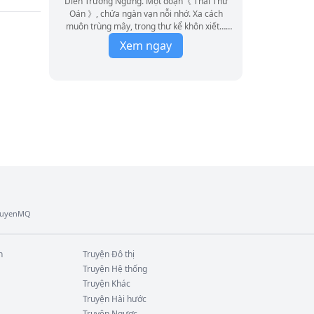
Diễn Trường Ngưng. Một đoạn《 Thải Thư
Oán 》, chứa ngàn vạn nỗi nhớ. Xa cách
muôn trùng mây, trong thư kể khôn xiết…
“Diệp hạ Động Đình sơ, Tư quân vạn lý dư. Lộ
Xem ngay
nùng hương bị lãnh, Nguyệt lạc cẩm bình hư.
Dục tấu Giang Nam khúc, Tham phong Kế
Bắc thư.
TruyenMQ
n
Truyện
Đô thị
Truyện
Hệ thống
Truyện
Khác
Truyện
Hài hước
Truyện
Ngược