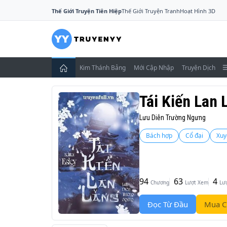
Thế Giới Truyện Tiên Hiệp
Thế Giới Truyện Tranh
Hoạt Hình 3D
Kim Thánh Bảng
Mới Cập Nhập
Truyện Dịch
Tái Kiến Lan 
Lưu Diễn Trường Ngưng
Bách hợp
Cổ đại
Xuy
94
63
4
Chương
Lượt Xem
Lư
Đọc Từ Đầu
Mua C