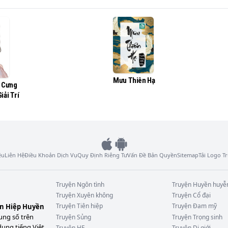
ong lịch sử - Lan Lăng

im càng đi càng gần.

g, vĩnh viễn không tỉnh lại.

Mưu Thiên Hạ
n Cưng
ng

iải Trí


ệu
Liên Hệ
Điều Khoản Dịch Vụ
Quy Định Riêng Tư
Vấn Đề Bản Quyền
Sitemap
Tải Logo 
nh hay vẫn là lòng người?

Truyện
Ngôn tình
Truyện
Huyền huyễ
Truyện
Xuyên không
Truyện
Cổ đại
Truyện
Tiên hiệp
Truyện
Đam mỹ
ên Hiệp Huyền
 một câu gặp lại, có thể thật gặp lại hay không - Lan Lăng.
ung số trên
Truyện
Sủng
Truyện
Trọng sinh
dung tiếng Việt
Truyện
HE
Truyện
Dị giới