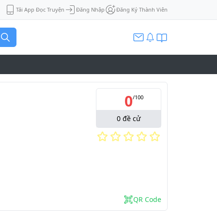
Tải App Đọc Truyện
Đăng Nhập
Đăng Ký Thành Viên
0
/
100
0
đề cử
QR Code