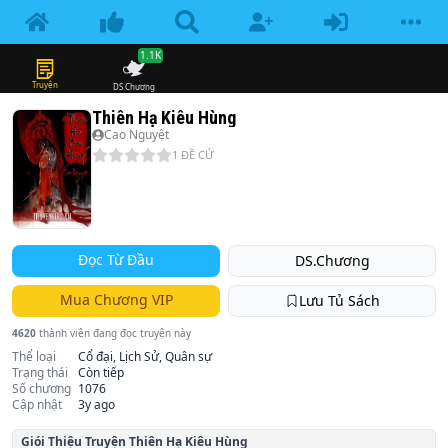
1.1K
Truyện
DS.Chương
Thiên Hạ Kiêu Hùng
Cao Nguyệt
1
ĐỀ CỬ
Đọc Từ Đầu
DS.Chương
Mua Chương VIP
Lưu Tủ Sách
4620
thành viên đang đọc truyện này
Thể loại
Cổ đại, Lịch Sử, Quân sự
Trạng thái
Còn tiếp
Số chương
1076
Cập nhật
3y ago
Giói Thiệu Truyện
Thiên Hạ Kiêu Hùng