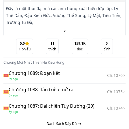
Đây là một thời đại mà các anh hùng xuất hiện lớp lớp: Lý 
Thế Dân, Đậu Kiến Đức, Vương Thế Sung, Lý Mật, Tiêu Tiển, 
Trương Tu Đà,

Lý Tĩnh, Tô Định Phương…

Đây là một thời đại đầy những kỳ ngộ: Trong bối cảnh thiên 
5.0
11
159.1K
0
1
phiếu
thích
đọc
bình
hạ cuối đời Tùy, quần hùng tranh bá, mỹ nhân như ngọc, 
giang sơn như

Chương Mới Nhất
Thiên Hạ Kiêu Hùng
tranh, chỉ cường nhân mới có thể khẳng định mình.

Chương 1089: Đoạn kết
Ch.
1076
Dương Nguyên Khánh, một đứa con riêng trong gia tộc 
3y ago
quyền thế, mang trong đầu trí tuệ của ngàn năm sau, đối 
Chương 1088: Tân triều mở ra
diện với sự quật khởi

Ch.
1075
3y ago
mạnh mẽ, cứng rắn của cha con Lý Uyên, Lý Kiến Thành, Lý 
Thế Dân, Lý Nguyên Bá, v.v.… những người đã xây dựng 
Chương 1087: Đai chiến Tùy Đường (29)
Ch.
1074
nên triều Đường hùng

3y ago
mạnh trong lịch sử, hắn có dám tranh đoạt thiên hạ hay 
Danh Sách Đầy Đủ
không?
