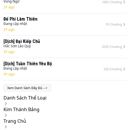
Vong Ngữ
1062
Chương
2Y ago
Đế Phi Lâm Thiên
Đang cập nhật
70
Chương
2Y ago
[Dịch] Đại Kiếp Chủ
Hắc Sơn Lão Quỷ
2035
Chương
3Y ago
[Dịch] Tuần Thiên Yêu Bộ
Đang cập nhật
220
Chương
3Y ago
Xem Danh Sách Đầy Đủ
-->
Danh Sách Thể Loại
Kim Thánh Bảng
Trang Chủ