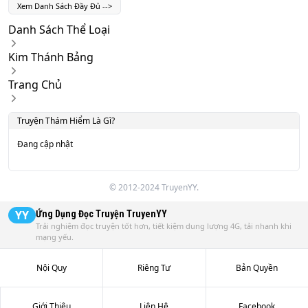
Xem Danh Sách Đầy Đủ
-->
Danh Sách Thể Loại
Kim Thánh Bảng
Trang Chủ
Truyện
Thám Hiểm
Là Gì?
Đang cập nhật
© 2012-2024 TruyenYY.
YY
Ứng Dụng Đọc Truyện
TruyenYY
Trải nghiệm đọc truyện tốt hơn, tiết kiệm dung lượng 4G, tải nhanh khi
mạng yếu.
Nội Quy
Riêng Tư
Bản Quyền
Giới Thiệu
Liên Hệ
Facebook