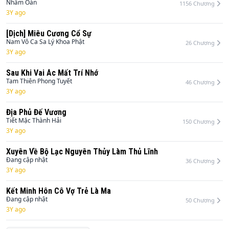
Nhâm Oán
1156
Chương
3Y ago
[Dịch] Miêu Cương Cổ Sự
Nam Vô Ca Sa Lý Khoa Phật
26
Chương
3Y ago
Sau Khi Vai Ác Mất Trí Nhớ
Tam Thiên Phong Tuyết
46
Chương
3Y ago
Địa Phủ Đế Vương
Tiết Mặc Thành Hải
150
Chương
3Y ago
Xuyên Về Bộ Lạc Nguyên Thủy Làm Thủ Lĩnh
Đang cập nhật
36
Chương
3Y ago
Kết Minh Hôn Cô Vợ Trẻ Là Ma
Đang cập nhật
50
Chương
3Y ago